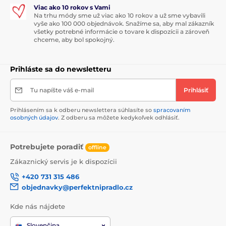
Viac ako 10 rokov s Vami
Na trhu módy sme už viac ako 10 rokov a už sme vybavili
vyše ako 100 000 objednávok. Snažíme sa, aby mal zákazník
všetky potrebné informácie o tovare k dispozícii a zároveň
chceme, aby bol spokojný.
Prihláste sa do newsletteru
Tu napíšte váš e-mail
Prihlásiť
Prihlásením sa k odberu newslettera súhlasíte so
spracovaním
osobných údajov
. Z odberu sa môžete kedykoľvek odhlásiť.
Potrebujete poradiť
offline
Zákaznický servis je k dispozícii
+420 731 315 486
objednavky@perfektnipradlo.cz
Kde nás nájdete
Slovenčina