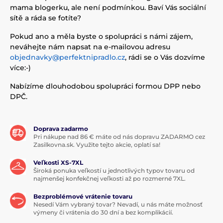
mama blogerku, ale není podmínkou. Baví Vás sociální
sítě a ráda se fotíte?
Pokud ano a měla byste o spolupráci s námi zájem,
neváhejte nám napsat na e-mailovou adresu
objednavky@perfektnipradlo.cz
, rádi se o Vás dozvíme
více:-)
Nabízíme dlouhodobou spolupráci formou DPP nebo
DPČ.
Doprava zadarmo
Pri nákupe nad 86 € máte od nás dopravu ZADARMO cez
Zasilkovna.sk. Využite tejto akcie, oplatí sa!
Veľkosti XS-7XL
Široká ponuka veľkostí u jednotlivých typov tovaru od
najmenšej konfekčnej veľkosti až po rozmerné 7XL.
Bezproblémové vrátenie tovaru
Nesedí Vám vybraný tovar? Nevadí, u nás máte možnosť
výmeny či vrátenia do 30 dní a bez komplikácií.