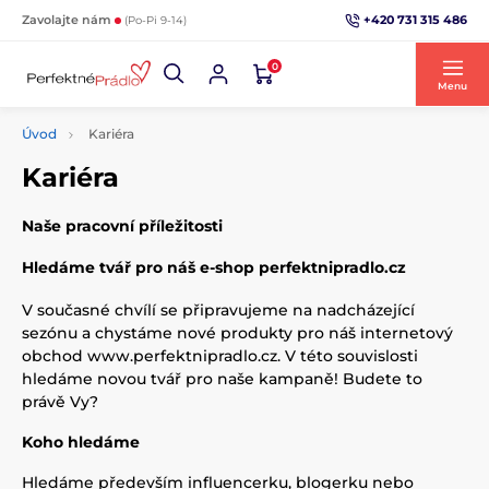
+420 731 315 486
Zavolajte nám
(Po-Pi 9-14)
0
Menu
Úvod
Kariéra
Kariéra
Naše pracovní příležitosti
Hledáme tvář pro náš e-shop perfektnipradlo.cz
V současné chvílí se připravujeme na nadcházející
sezónu a chystáme nové produkty pro náš internetový
obchod www.perfektnipradlo.cz. V této souvislosti
hledáme novou tvář pro naše kampaně! Budete to
právě Vy?
Koho hledáme
Hledáme především influencerku, blogerku nebo