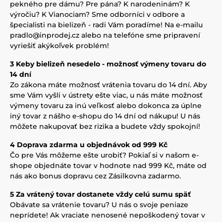
pekného pre dámu? Pre pána? K narodeninám? K
výročiu? K Vianociam? Sme odborníci v odbore a
špecialisti na bielizeň - radi Vám poradíme! Na e-mailu
pradlo@inprodej.cz alebo na telefóne sme pripravení
vyriešiť akýkoľvek problém!
3 Keby bielizeň nesedelo - možnosť výmeny tovaru do
14 dní
Zo zákona máte možnosť vrátenia tovaru do 14 dní. Aby
sme Vám vyšli v ústrety ešte viac, u nás máte možnosť
výmeny tovaru za inú veľkosť alebo dokonca za úplne
iný tovar z nášho e-shopu do 14 dní od nákupu! U nás
môžete nakupovať bez rizika a budete vždy spokojní!
4 Doprava zdarma u objednávok od 999 Kč
Čo pre Vás môžeme ešte urobiť? Pokiaľ si v našom e-
shope objednáte tovar v hodnote nad 999 Kč, máte od
nás ako bonus dopravu cez Zásilkovna zadarmo.
5 Za vrátený tovar dostanete vždy celú sumu späť
Obávate sa vrátenie tovaru? U nás o svoje peniaze
neprídete! Ak vraciate nenosené nepoškodený tovar v