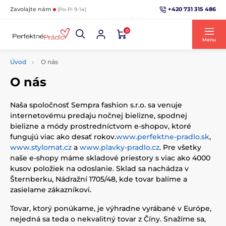
+420 731 315 486
Zavolajte nám
(Po-Pi 9-14)
0
Menu
Úvod
O nás
O nás
Naša spoločnosť Sempra fashion s.r.o. sa venuje
internetovému predaju nočnej bielizne, spodnej
bielizne a módy prostredníctvom e-shopov, ktoré
fungujú viac ako desať rokov.
www.perfektne-pradlo.sk
,
www.stylomat.cz
a
www.plavky-pradlo.cz
.
Pre všetky
naše e-shopy máme skladové priestory s viac ako 4000
kusov položiek na odoslanie. Sklad sa nachádza v
Šternberku, Nádražní 1705/48, kde tovar balíme a
zasielame zákazníkovi.
Tovar, ktorý ponúkame, je výhradne vyrábané v Európe,
nejedná sa teda o nekvalitný tovar z Číny. Snažíme sa,