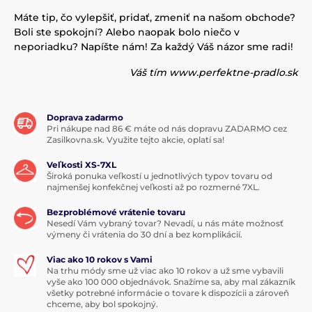
Máte tip, čo vylepšiť, pridať, zmeniť na našom obchode?
Boli ste spokojní? Alebo naopak bolo niečo v
neporiadku? Napíšte nám! Za každý Váš názor sme radi!
Váš tím www.perfektne-pradlo.sk
Doprava zadarmo
Pri nákupe nad 86 € máte od nás dopravu ZADARMO cez
Zasilkovna.sk. Využite tejto akcie, oplatí sa!
Veľkosti XS-7XL
Široká ponuka veľkostí u jednotlivých typov tovaru od
najmenšej konfekčnej veľkosti až po rozmerné 7XL.
Bezproblémové vrátenie tovaru
Nesedí Vám vybraný tovar? Nevadí, u nás máte možnosť
výmeny či vrátenia do 30 dní a bez komplikácií.
Viac ako 10 rokov s Vami
Na trhu módy sme už viac ako 10 rokov a už sme vybavili
vyše ako 100 000 objednávok. Snažíme sa, aby mal zákazník
všetky potrebné informácie o tovare k dispozícii a zároveň
chceme, aby bol spokojný.