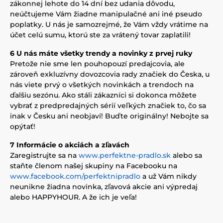
zákonnej lehote do 14 dní bez udania dôvodu,
neúčtujeme Vám žiadne manipulačné ani iné pseudo
poplatky. U nás je samozrejmé, že Vám vždy vrátime na
účet celú sumu, ktorú ste za vrátený tovar zaplatili!
6 U nás máte všetky trendy a novinky z prvej ruky
Pretože nie sme len pouhopouzí predajcovia, ale
zároveň exkluzívny dovozcovia rady značiek do Česka, u
nás viete prvý o všetkých novinkách a trendoch na
ďalšiu sezónu. Ako stáli zákazníci si dokonca môžete
vybrať z predpredajných sérií veľkých značiek to, čo sa
inak v Česku ani neobjaví! Buďte originálny! Nebojte sa
opýtať!
7 Informácie o akciách a zľavách
Zaregistrujte sa na
www.perfektne-pradlo.sk
alebo sa
staňte členom našej skupiny na Facebooku na
www.facebook.com/perfektnipradlo
a už Vám nikdy
neunikne žiadna novinka, zľavová akcie ani výpredaj
alebo HAPPYHOUR. A že ich je veľa!