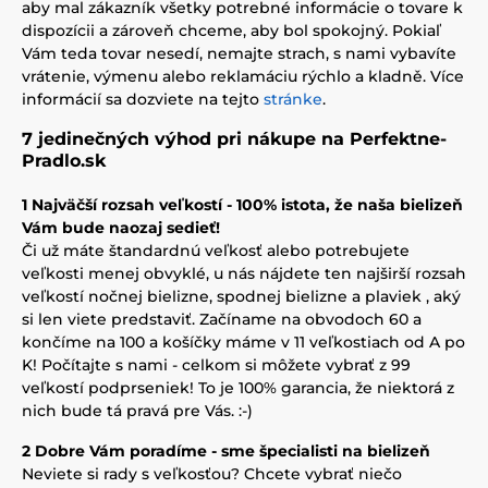
aby mal zákazník všetky potrebné informácie o tovare k
dispozícii a zároveň chceme, aby bol spokojný. Pokiaľ
Vám teda tovar nesedí, nemajte strach, s nami vybavíte
vrátenie, výmenu alebo reklamáciu rýchlo a kladně. Více
informácií sa dozviete na tejto
stránke
.
7 jedinečných výhod pri nákupe na Perfektne-
Pradlo.sk
1 Najväčší rozsah veľkostí - 100% istota, že naša bielizeň
Vám bude naozaj sedieť!
Či už máte štandardnú veľkosť alebo potrebujete
veľkosti menej obvyklé, u nás nájdete ten najširší rozsah
veľkostí nočnej bielizne, spodnej bielizne a plaviek , aký
si len viete predstaviť. Začíname na obvodoch 60 a
končíme na 100 a košíčky máme v 11 veľkostiach od A po
K! Počítajte s nami - celkom si môžete vybrať z 99
veľkostí podprseniek! To je 100% garancia, že niektorá z
nich bude tá pravá pre Vás. :-)
2 Dobre Vám poradíme - sme špecialisti na bielizeň
Neviete si rady s veľkosťou? Chcete vybrať niečo