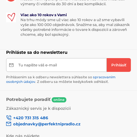
výmeny či vrátenia do 30 dní a bez komplikácií.
Viac ako 10 rokov s Vami
Na trhu módy sme už viac ako 10 rokov a už sme vybavili
vyše ako 100 000 objednávok. Snažíme sa, aby mal zákazník
všetky potrebné informácie o tovare k dispozícii a zároveň
chceme, aby bol spokojný.
Prihláste sa do newsletteru
Tu napíšte váš e-mail
Prihlásiť
Prihlásením sa k odberu newslettera súhlasíte so
spracovaním
osobných údajov
. Z odberu sa môžete kedykoľvek odhlásiť.
Potrebujete poradiť
online
Zákaznický servis je k dispozícii
+420 731 315 486
objednavky@perfektnipradlo.cz
Kde nás nájdete