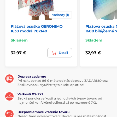
Varianty (1)
Plážová osuška GERONIMO
Plážová osušk
1630 modrá 70x140
1608 bílá/černá 
Skladem
Skladem
32,97 €
32,97 €
Detail
Doprava zadarmo
Pri nákupe nad 86 € máte od nás dopravu ZADARMO cez
Zasilkovna.sk. Využite tejto akcie, oplatí sa!
Veľkosti XS-7XL
Široká ponuka veľkostí u jednotlivých typov tovaru od
najmenšej konfekčnej veľkosti až po rozmerné 7XL.
Bezproblémové vrátenie tovaru
Nesedí Vám vybraný tovar? Nevadí, u nás máte možnosť