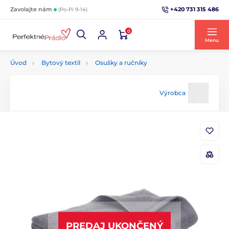
+420 731 315 486
Zavolajte nám
(Po-Pi 9-14)
0
Menu
Úvod
Bytový textil
Osušky a ručníky
Výrobca
PREDAJ UKONČENÝ