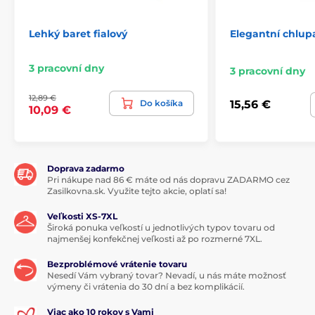
Lehký baret fialový
Elegantní chlup
3 pracovní dny
3 pracovní dny
12,89 €
Do košíka
15,56 €
10,09 €
Doprava zadarmo
Pri nákupe nad 86 € máte od nás dopravu ZADARMO cez
Zasilkovna.sk. Využite tejto akcie, oplatí sa!
Veľkosti XS-7XL
Široká ponuka veľkostí u jednotlivých typov tovaru od
najmenšej konfekčnej veľkosti až po rozmerné 7XL.
Bezproblémové vrátenie tovaru
Nesedí Vám vybraný tovar? Nevadí, u nás máte možnosť
výmeny či vrátenia do 30 dní a bez komplikácií.
Viac ako 10 rokov s Vami