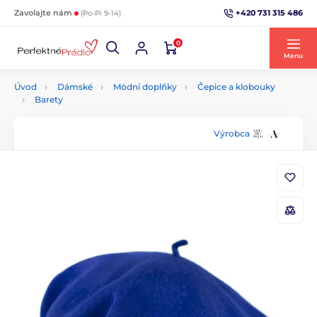
+420 731 315 486
Zavolajte nám
(Po-Pi 9-14)
0
Menu
Úvod
Dámské
Módní doplňky
Čepice a klobouky
Barety
Výrobca