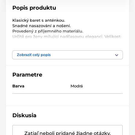
Popis produktu
Klasický baret s anténkou.
Snadné nasazování a nošení.
Provedený z příjemného materiálu.
Určitě pro ženy milující nadčasovou eleganci. Velikost:
Univerzální pro ženy a mládež
Materiál: Syntetický
Vlastní jméno: Beret Zima v Neapoli
Zobraziť celý popis
Barva: modrá
Pohlaví: dámské
Šířka: 28 cm
Parametre
Obvod: 56-60 cm
Baret
Původ
Barva
Modrá
Izolace: Nezateplený
Intrastat: 65050090 Materiál: syntetika
Barva: modrá
Pohlaví: dámské
Diskusia
Zatiaľ neboli pridané žiadne otázky.