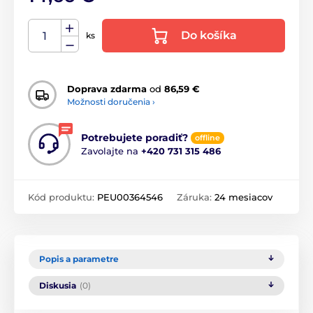
Do košíka
ks
Doprava zdarma
od
86,59 €
Možnosti doručenia ›
Potrebujete poradiť?
offline
Zavolajte na
+420 731 315 486
Kód produktu:
PEU00364546
Záruka:
24 mesiacov
Popis a parametre
Diskusia
(0)