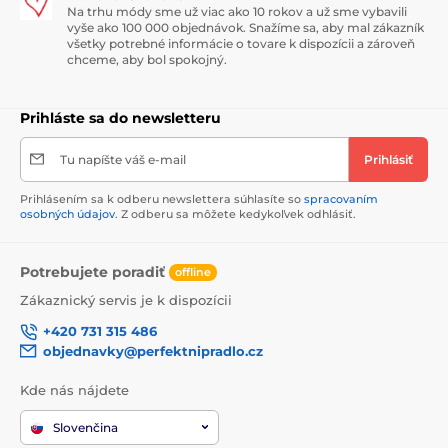
Na trhu módy sme už viac ako 10 rokov a už sme vybavili
vyše ako 100 000 objednávok. Snažíme sa, aby mal zákazník
všetky potrebné informácie o tovare k dispozícii a zároveň
chceme, aby bol spokojný.
Prihláste sa do newsletteru
Tu napíšte váš e-mail
Prihlásiť
Prihlásením sa k odberu newslettera súhlasíte so
spracovaním
osobných údajov
. Z odberu sa môžete kedykoľvek odhlásiť.
Potrebujete poradiť
offline
Zákaznický servis je k dispozícii
+420 731 315 486
objednavky@perfektnipradlo.cz
Kde nás nájdete
Slovenčina