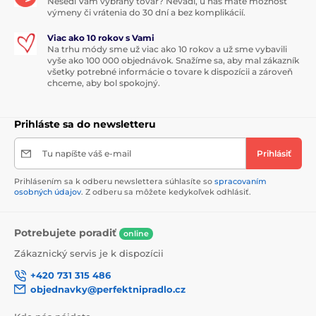
Nesedí Vám vybraný tovar? Nevadí, u nás máte možnosť
výmeny či vrátenia do 30 dní a bez komplikácií.
Viac ako 10 rokov s Vami
Na trhu módy sme už viac ako 10 rokov a už sme vybavili
vyše ako 100 000 objednávok. Snažíme sa, aby mal zákazník
všetky potrebné informácie o tovare k dispozícii a zároveň
chceme, aby bol spokojný.
Prihláste sa do newsletteru
Tu napíšte váš e-mail
Prihlásiť
Prihlásením sa k odberu newslettera súhlasíte so
spracovaním
osobných údajov
. Z odberu sa môžete kedykoľvek odhlásiť.
Potrebujete poradiť
online
Zákaznický servis je k dispozícii
+420 731 315 486
objednavky@perfektnipradlo.cz