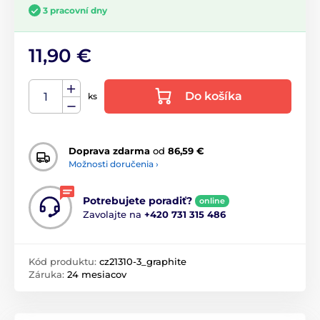
3 pracovní dny
11,90 €
Do košíka
ks
Doprava zdarma
od
86,59 €
Možnosti doručenia ›
Potrebujete poradiť?
online
Zavolajte na
+420 731 315 486
Kód produktu:
cz21310-3_graphite
Záruka:
24 mesiacov