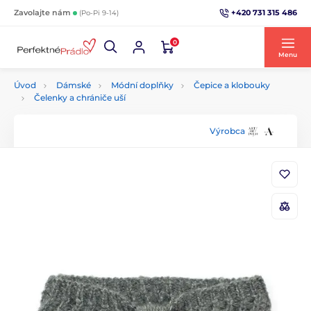
+420 731 315 486
Zavolajte nám
(Po-Pi 9-14)
0
Menu
Úvod
Dámské
Módní doplňky
Čepice a klobouky
Čelenky a chrániče uší
Výrobca