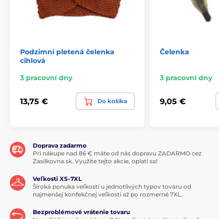
Podzimní pletená čelenka
Čelenka
cihlová
3 pracovní dny
3 pracovní dny
13,75 €
9,05 €
Do košíka
Doprava zadarmo
Pri nákupe nad 86 € máte od nás dopravu ZADARMO cez
Zasilkovna.sk. Využite tejto akcie, oplatí sa!
Veľkosti XS-7XL
Široká ponuka veľkostí u jednotlivých typov tovaru od
najmenšej konfekčnej veľkosti až po rozmerné 7XL.
Bezproblémové vrátenie tovaru