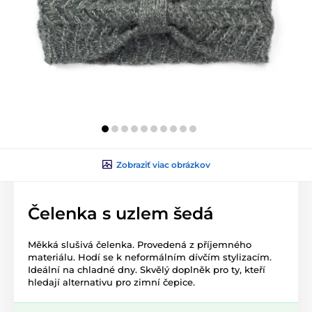
Zobraziť viac obrázkov
Čelenka s uzlem šedá
Měkká slušivá čelenka. Provedená z příjemného
materiálu. Hodí se k neformálním dívčím stylizacím.
Ideální na chladné dny. Skvělý doplněk pro ty, kteří
hledají alternativu pro zimní čepice.