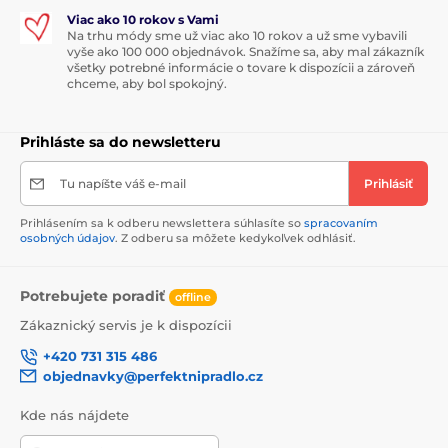
Viac ako 10 rokov s Vami
Na trhu módy sme už viac ako 10 rokov a už sme vybavili
vyše ako 100 000 objednávok. Snažíme sa, aby mal zákazník
všetky potrebné informácie o tovare k dispozícii a zároveň
chceme, aby bol spokojný.
Prihláste sa do newsletteru
Tu napíšte váš e-mail
Prihlásiť
Prihlásením sa k odberu newslettera súhlasíte so
spracovaním
osobných údajov
. Z odberu sa môžete kedykoľvek odhlásiť.
Potrebujete poradiť
offline
Zákaznický servis je k dispozícii
+420 731 315 486
objednavky@perfektnipradlo.cz
Kde nás nájdete