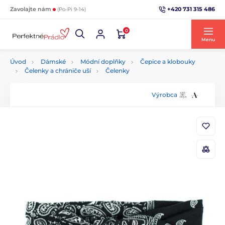
+420 731 315 486
Zavolajte nám
(Po-Pi 9-14)
0
Menu
Úvod
Dámské
Módní doplňky
Čepice a klobouky
Čelenky a chrániče uší
Čelenky
Výrobca