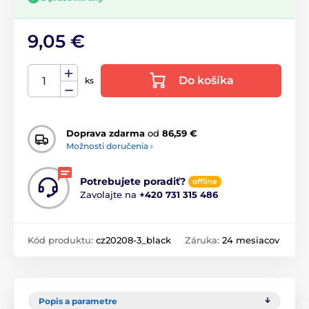
9,05 €
Do košíka
ks
Doprava zdarma
od
86,59 €
Možnosti doručenia ›
Potrebujete poradiť?
offline
Zavolajte na
+420 731 315 486
Kód produktu:
cz20208-3_black
Záruka:
24 mesiacov
Popis a parametre