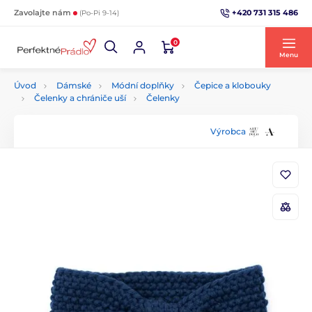
+420 731 315 486
Zavolajte nám
(Po-Pi 9-14)
0
Menu
Úvod
Dámské
Módní doplňky
Čepice a klobouky
Čelenky a chrániče uší
Čelenky
Výrobca