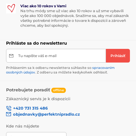
Viac ako 10 rokov s Vami
Na trhu módy sme už viac ako 10 rokov a už sme vybavili
vyše ako 100 000 objednávok. Snažíme sa, aby mal zákazník
všetky potrebné informácie o tovare k dispozícii a zároveň
chceme, aby bol spokojný.
Prihláste sa do newsletteru
Tu napíšte váš e-mail
Prihlásiť
Prihlásením sa k odberu newslettera súhlasíte so
spracovaním
osobných údajov
. Z odberu sa môžete kedykoľvek odhlásiť.
Potrebujete poradiť
offline
Zákaznický servis je k dispozícii
+420 731 315 486
objednavky@perfektnipradlo.cz
Kde nás nájdete