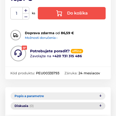
Do košíka
ks
Doprava zdarma
od
86,59 €
Možnosti doručenia ›
Potrebujete poradiť?
offline
Zavolajte na
+420 731 315 486
Kód produktu:
PEU00335793
Záruka:
24 mesiacov
Popis a parametre
Diskusia
(0)