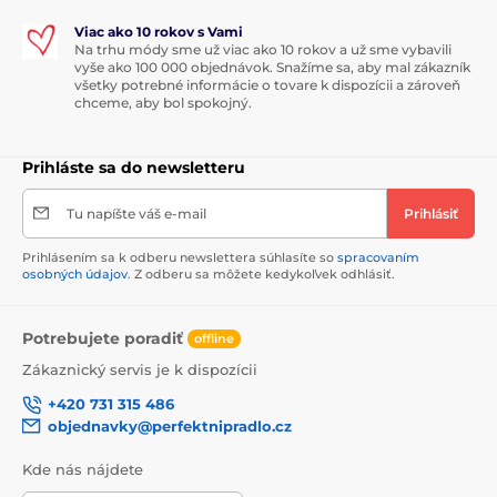
Viac ako 10 rokov s Vami
Na trhu módy sme už viac ako 10 rokov a už sme vybavili
vyše ako 100 000 objednávok. Snažíme sa, aby mal zákazník
všetky potrebné informácie o tovare k dispozícii a zároveň
chceme, aby bol spokojný.
Prihláste sa do newsletteru
Tu napíšte váš e-mail
Prihlásiť
Prihlásením sa k odberu newslettera súhlasíte so
spracovaním
osobných údajov
. Z odberu sa môžete kedykoľvek odhlásiť.
Potrebujete poradiť
offline
Zákaznický servis je k dispozícii
+420 731 315 486
objednavky@perfektnipradlo.cz
Kde nás nájdete