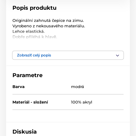
Popis produktu
Originální zahnutá čepice na zimu.
Vyrobeno z nekousavého materiálu.
Lehce elastická.
Dobře přiléhá k hlavě.
Stvořená pro milovnice elegantních a klasických
doplňků. Materiál: akryl
Zobraziť celý popis
Parametre
Barva
modrá
Materiál - složení
100% akryl
Diskusia