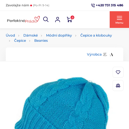
+420 731 315 486
Zavolajte nám
(Po-Pi 9-14)
0
Menu
Úvod
Dámské
Módní doplňky
Čepice a klobouky
Čepice
Beanies
Výrobca