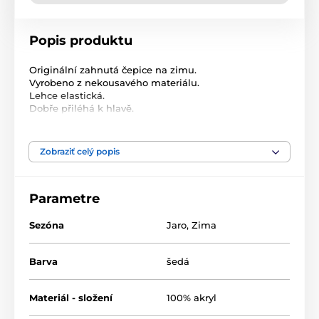
Popis produktu
Originální zahnutá čepice na zimu.
Vyrobeno z nekousavého materiálu.
Lehce elastická.
Dobře přiléhá k hlavě.
Stvořená pro milovnice elegantních a klasických
doplňků. Materiál: akryl
Zobraziť celý popis
Parametre
Sezóna
Jaro
,
Zima
Barva
šedá
Materiál - složení
100% akryl