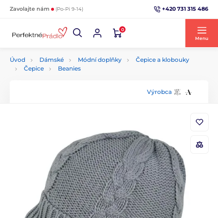
+420 731 315 486
Zavolajte nám
(Po-Pi 9-14)
0
Menu
Úvod
Dámské
Módní doplňky
Čepice a klobouky
Čepice
Beanies
Výrobca