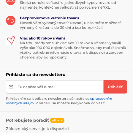
Široká ponuka veľkostí u jednotlivých typov tovaru od
najmenšej konfekčnej veľkosti až po rozmerné 7XL.
Bezproblémové vrátenie tovaru
Nesedí Vám vybraný tovar? Nevadí, u nás máte možnosť
výmeny či vrátenia do 30 dní a bez komplikácií.
Viac ako 10 rokov s Vami
Na trhu módy sme už viac ako 10 rokov a už sme vybavili
vyše ako 100 000 objednávok. Snažíme sa, aby mal zákazník
všetky potrebné informácie o tovare k dispozícii a zároveň
chceme, aby bol spokojný.
Prihláste sa do newsletteru
Tu napíšte váš e-mail
Prihlásiť
Prihlásením sa k odberu newslettera súhlasíte so
spracovaním
osobných údajov
. Z odberu sa môžete kedykoľvek odhlásiť.
Potrebujete poradiť
offline
Zákaznický servis je k dispozícii