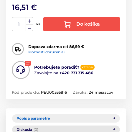
16,51 €
Do košíka
ks
Doprava zdarma
od
86,59 €
Možnosti doručenia ›
Potrebujete poradiť?
offline
Zavolajte na
+420 731 315 486
Kód produktu:
PEU00335816
Záruka:
24 mesiacov
Popis a parametre
Diskusia
(0)