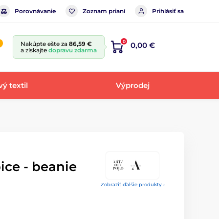
Porovnávanie
Zoznam prianí
Prihlásiť sa
0
Nakúpte ešte za
86,59 €
0,00 €
a získajte
dopravu zdarma
ý textil
Výprodej
ice - beanie
Zobraziť ďalšie produkty ›