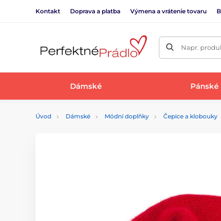
Kontakt
Doprava a platba
Výmena a vrátenie tovaru
B
Napr. produk
Dámské
Pánské
Úvod
Dámské
Módní doplňky
Čepice a klobouky