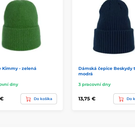
e Kimmy - zelená
Dámská čepice Beskydy 
modrá
ovní dny
3 pracovní dny
 €
13,75 €
Do košíka
Do k