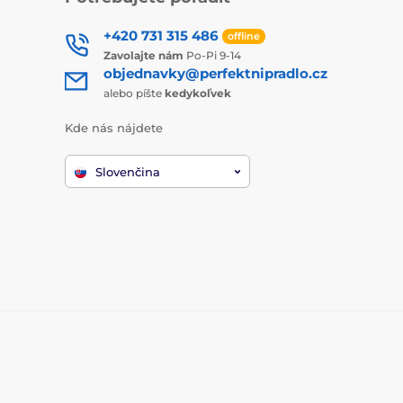
+420 731 315 486
offline
Zavolajte nám
Po-Pi 9-14
objednavky@perfektnipradlo.cz
alebo píšte
kedykoľvek
Kde nás nájdete
Slovenčina