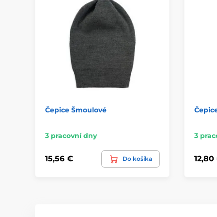
Čepice Šmoulové
Čepic
3 pracovní dny
3 prac
15,56 €
12,80
Do košíka