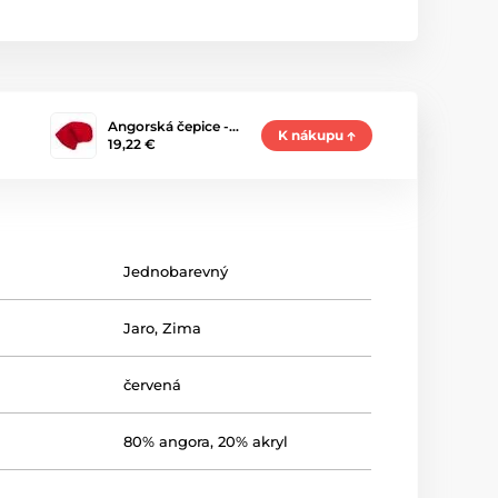
Angorská čepice -…
K nákupu
19,22 €
Jednobarevný
Jaro
,
Zima
červená
80% angora, 20% akryl