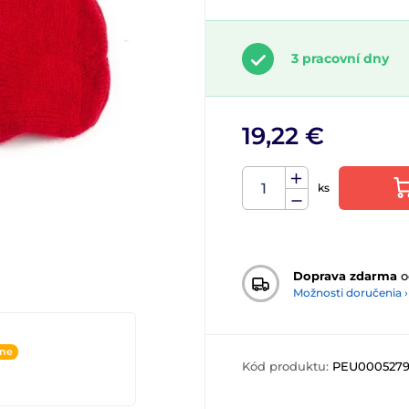
3 pracovní dny
19,22 €
ks
Doprava zdarma
o
Možnosti doručenia ›
ine
Kód produktu:
PEU0005279