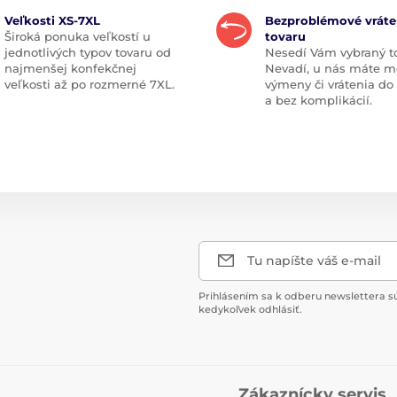
Veľkosti XS-7XL
Bezproblémové vráte
Široká ponuka veľkostí u
tovaru
jednotlivých typov tovaru od
Nesedí Vám vybraný t
najmenšej konfekčnej
Nevadí, u nás máte m
veľkosti až po rozmerné 7XL.
výmeny či vrátenia do
a bez komplikácií.
Tu napíšte váš e-mail
Prihlásením sa k odberu newslettera s
kedykoľvek odhlásiť.
Zákaznícky servis