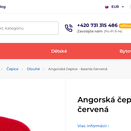
log
EUR
+420 731 315 486
offline
t, kategóriu
Zavolajte nám
(Po-Pi 9-14)
Dětské
Bytov
Čepice
Dlouhé
Angorská čepice - beanie červená
Angorská čep
červená
Viac informácií ›