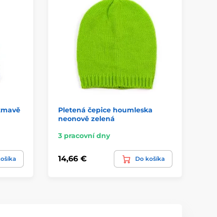
tmavě
Pletená čepice houmleska
An
neonově zelená
3 pracovní dny
3 
14,66 €
43
ošíka
Do košíka