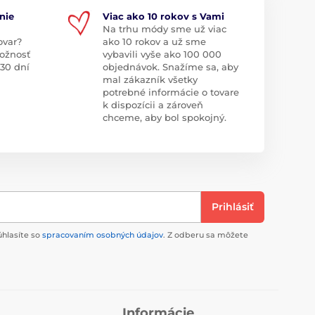
nie
Viac ako 10 rokov s Vami
Na trhu módy sme už viac
ovar?
ako 10 rokov a už sme
ožnosť
vybavili vyše ako 100 000
 30 dní
objednávok. Snažíme sa, aby
mal zákazník všetky
potrebné informácie o tovare
k dispozícii a zároveň
chceme, aby bol spokojný.
Prihlásiť
úhlasíte so
spracovaním osobných údajov
. Z odberu sa môžete
Informácie