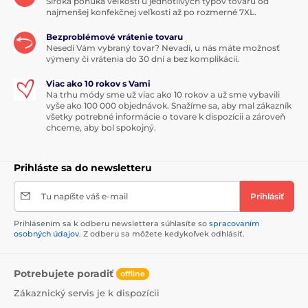
Široká ponuka veľkostí u jednotlivých typov tovaru od
najmenšej konfekčnej veľkosti až po rozmerné 7XL.
Bezproblémové vrátenie tovaru
Nesedí Vám vybraný tovar? Nevadí, u nás máte možnosť
výmeny či vrátenia do 30 dní a bez komplikácií.
Viac ako 10 rokov s Vami
Na trhu módy sme už viac ako 10 rokov a už sme vybavili
vyše ako 100 000 objednávok. Snažíme sa, aby mal zákazník
všetky potrebné informácie o tovare k dispozícii a zároveň
chceme, aby bol spokojný.
Prihláste sa do newsletteru
Tu napíšte váš e-mail
Prihlásiť
Prihlásením sa k odberu newslettera súhlasíte so
spracovaním
osobných údajov
. Z odberu sa môžete kedykoľvek odhlásiť.
Potrebujete poradiť
offline
Zákaznický servis je k dispozícii