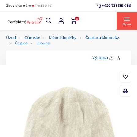
+420 731 315 486
Zavolajte nám
(Po-Pi 9-14)
0
Menu
Úvod
Dámské
Módní doplňky
Čepice a klobouky
Čepice
Dlouhé
Výrobca