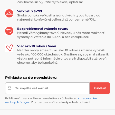
Zasilkovna.sk. Využite tejto akcie, oplatí sa!
Veľkosti XS-7XL
Široká ponuka veľkostí u jednotlivých typov tovaru od
najmenšej konfekčnej veľkosti až po rozmerné 7XL.
Bezproblémové vrátenie tovaru
Nesedí Vám vybraný tovar? Nevadí, u nás máte možnosť
výmeny či vrátenia do 30 dní a bez komplikácií.
Viac ako 10 rokov s Vami
Na trhu módy sme už viac ako 10 rokov a už sme vybavili
vyše ako 100 000 objednávok. Snažíme sa, aby mal zákazník
všetky potrebné informácie o tovare k dispozícii a zároveň
chceme, aby bol spokojný.
Prihláste sa do newsletteru
Tu napíšte váš e-mail
Prihlásiť
Prihlásením sa k odberu newslettera súhlasíte so
spracovaním
osobných údajov
. Z odberu sa môžete kedykoľvek odhlásiť.