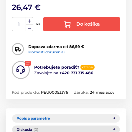
26,47 €
Do košíka
ks
Doprava zdarma
od
86,59 €
Možnosti doručenia ›
Potrebujete poradiť?
offline
Zavolajte na
+420 731 315 486
Kód produktu:
PEU00053376
Záruka:
24 mesiacov
Popis a parametre
Diskusia
(0)