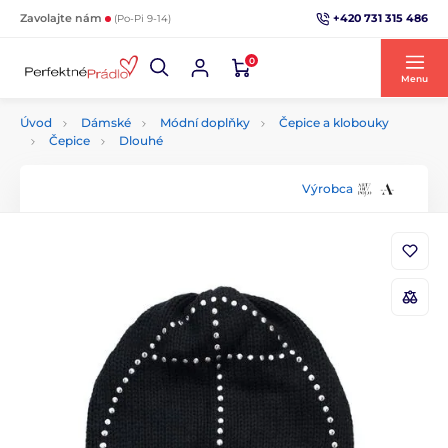
+420 731 315 486
Zavolajte nám
(Po-Pi 9-14)
0
Menu
Úvod
Dámské
Módní doplňky
Čepice a klobouky
Čepice
Dlouhé
Výrobca