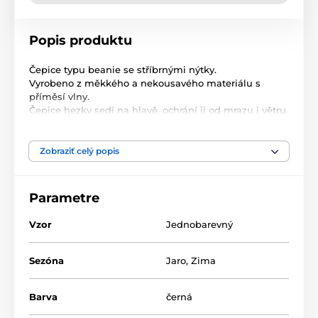
Popis produktu
Čepice typu beanie se stříbrnými nýtky.
Vyrobeno z měkkého a nekousavého materiálu s
příměsí vlny.
Čepice hezky sedí na hlavě, ochrání ji od mrazu i větru.
Tento klobouk se bude hodit do každého outfitu.
Délka: 26 cm
Zobraziť celý popis
Velikost: univerzální
Složení: 80% akryl, 20% vlna
Parametre
Vzor
Jednobarevný
Sezóna
Jaro
,
Zima
Barva
černá