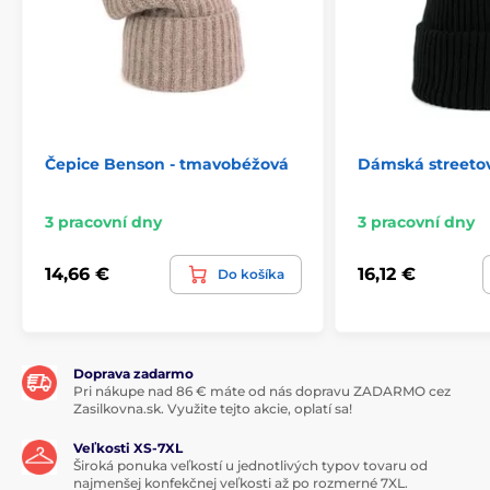
Čepice Benson - tmavobéžová
Dámská streetov
3 pracovní dny
3 pracovní dny
14,66 €
16,12 €
Do košíka
Doprava zadarmo
Pri nákupe nad 86 € máte od nás dopravu ZADARMO cez
Zasilkovna.sk. Využite tejto akcie, oplatí sa!
Veľkosti XS-7XL
Široká ponuka veľkostí u jednotlivých typov tovaru od
najmenšej konfekčnej veľkosti až po rozmerné 7XL.