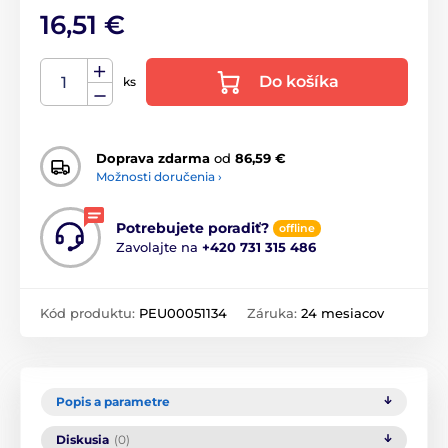
16,51 €
Do košíka
ks
Doprava zdarma
od
86,59 €
Možnosti doručenia ›
Potrebujete poradiť?
offline
Zavolajte na
+420 731 315 486
Kód produktu:
PEU00051134
Záruka:
24 mesiacov
Popis a parametre
Diskusia
(0)