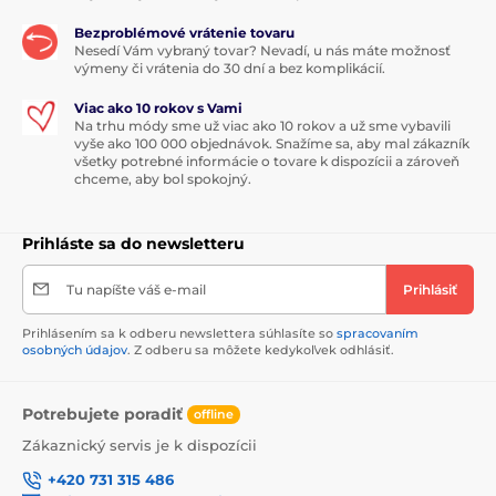
Bezproblémové vrátenie tovaru
Nesedí Vám vybraný tovar? Nevadí, u nás máte možnosť
výmeny či vrátenia do 30 dní a bez komplikácií.
Viac ako 10 rokov s Vami
Na trhu módy sme už viac ako 10 rokov a už sme vybavili
vyše ako 100 000 objednávok. Snažíme sa, aby mal zákazník
všetky potrebné informácie o tovare k dispozícii a zároveň
chceme, aby bol spokojný.
Prihláste sa do newsletteru
Tu napíšte váš e-mail
Prihlásiť
Prihlásením sa k odberu newslettera súhlasíte so
spracovaním
osobných údajov
. Z odberu sa môžete kedykoľvek odhlásiť.
Potrebujete poradiť
offline
Zákaznický servis je k dispozícii
+420 731 315 486