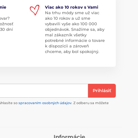
nie
Viac ako 10 rokov s Vami
Na trhu módy sme už viac
ovar?
ako 10 rokov a už sme
ožnosť
vybavili vyše ako 100 000
 30 dní
objednávok. Snažíme sa, aby
mal zákazník všetky
potrebné informácie o tovare
k dispozícii a zároveň
chceme, aby bol spokojný.
Prihlásiť
úhlasíte so
spracovaním osobných údajov
. Z odberu sa môžete
Informácie