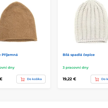
e Příjemná
Bílá spadlá čepice
ovní dny
3 pracovní dny
 €
19,22 €
Do košíka
Do k