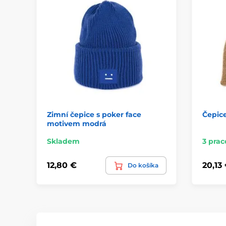
Zimní čepice s poker face
Čepic
motivem modrá
Skladem
3 prac
12,80 €
20,13
Do košíka