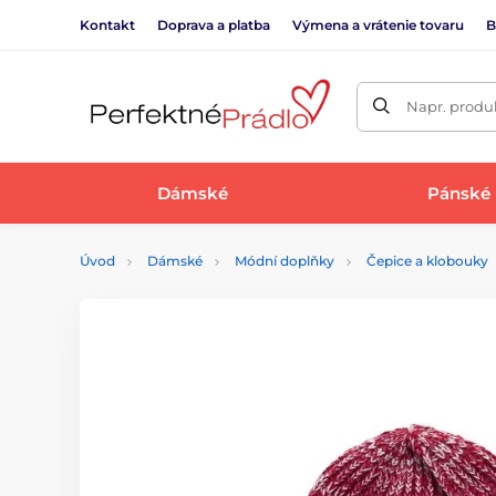
Kontakt
Doprava a platba
Výmena a vrátenie tovaru
B
Napr. produk
Dámské
Pánské
Úvod
Dámské
Módní doplňky
Čepice a klobouky