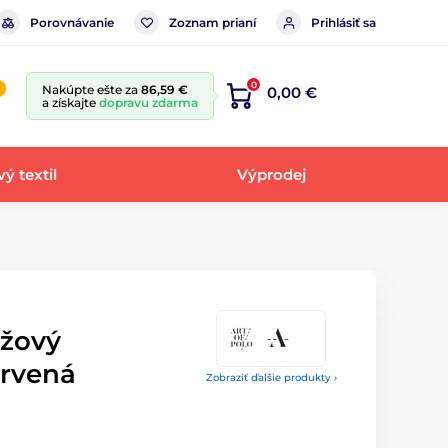
Porovnávanie
Zoznam prianí
Prihlásiť sa
0
Nakúpte ešte za
86,59 €
0,00 €
a získajte
dopravu zdarma
ý textil
Výprodej
žový
ervená
Zobraziť ďalšie produkty ›