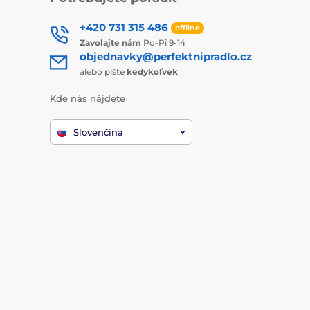
+420 731 315 486
offline
Zavolajte nám
Po-Pi 9-14
objednavky@perfektnipradlo.cz
alebo píšte
kedykoľvek
Kde nás nájdete
Slovenčina