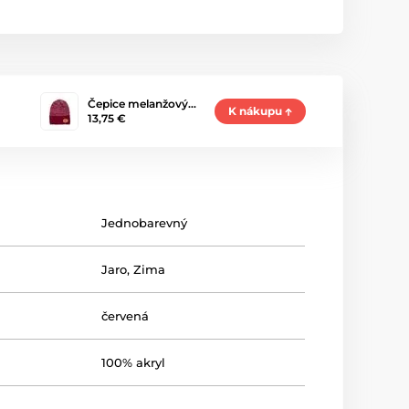
Čepice melanžový…
K nákupu
13,75 €
Jednobarevný
Jaro
,
Zima
červená
100% akryl