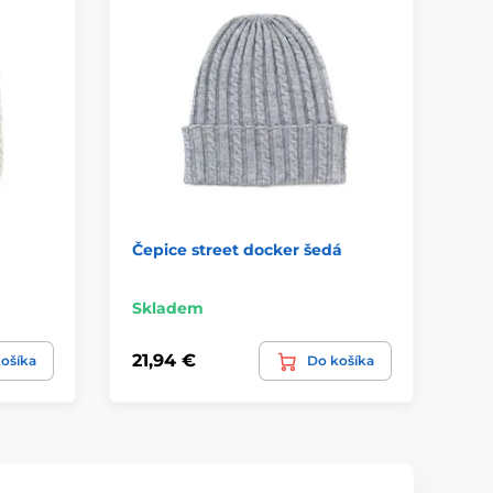
Čepice street docker šedá
Dí
pu
Skladem
Sk
21,94 €
10
ošíka
Do košíka