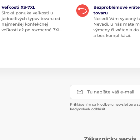
Veľkosti XS-7XL
Bezproblémové vráte
Široká ponuka veľkostí u
tovaru
jednotlivých typov tovaru od
Nesedí Vám vybraný t
najmenšej konfekčnej
Nevadí, u nás máte m
veľkosti až po rozmerné 7XL.
výmeny či vrátenia do
a bez komplikácií.
Tu napíšte váš e-mail
Prihlásením sa k odberu newslettera s
kedykoľvek odhlásiť.
Zákaznícky servis