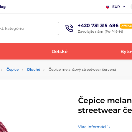
log
EUR
+420 731 315 486
offline
t, kategóriu
Zavolajte nám
(Po-Pi 9-14)
Dětské
Bytov
Čepice
Dlouhé
Čepice melanžový streetwear červená
Čepice melan
streetwear č
Viac informácií ›