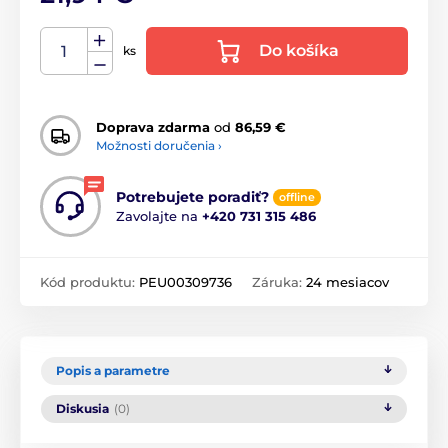
Do košíka
ks
Doprava zdarma
od
86,59 €
Možnosti doručenia ›
Potrebujete poradiť?
offline
Zavolajte na
+420 731 315 486
Kód produktu:
PEU00309736
Záruka:
24 mesiacov
Popis a parametre
Diskusia
(0)