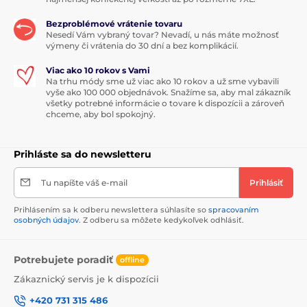
Bezproblémové vrátenie tovaru
Nesedí Vám vybraný tovar? Nevadí, u nás máte možnosť
výmeny či vrátenia do 30 dní a bez komplikácií.
Viac ako 10 rokov s Vami
Na trhu módy sme už viac ako 10 rokov a už sme vybavili
vyše ako 100 000 objednávok. Snažíme sa, aby mal zákazník
všetky potrebné informácie o tovare k dispozícii a zároveň
chceme, aby bol spokojný.
Prihláste sa do newsletteru
Tu napíšte váš e-mail
Prihlásiť
Prihlásením sa k odberu newslettera súhlasíte so
spracovaním
osobných údajov
. Z odberu sa môžete kedykoľvek odhlásiť.
Potrebujete poradiť
offline
Zákaznický servis je k dispozícii
+420 731 315 486