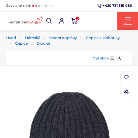
+420 731 315 486
Zavolajte nám
(Po-Pi 9-14)
0
Menu
Úvod
Dámské
Módní doplňky
Čepice a klobouky
Čepice
Dlouhé
Výrobca