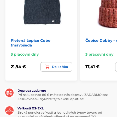
Pletená čepice Cube
Čepice Dobby - 
tmavošedá
3 pracovní dny
3 pracovní dny
21,94 €
17,41 €
Do košíka
Doprava zadarmo
Pri nákupe nad 86 € máte od nás dopravu ZADARMO cez
Zasilkovna.sk. Využite tejto akcie, oplatí sa!
Veľkosti XS-7XL
Široká ponuka veľkostí u jednotlivých typov tovaru od
najmenšej konfekčnej veľkosti až po rozmerné 7XL.