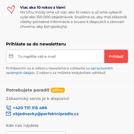
Viac ako 10 rokov s Vami
Na trhu módy sme už viac ako 10 rokov a už sme vybavili
vyše ako 100 000 objednávok. Snažíme sa, aby mal zákazník
všetky potrebné informácie o tovare k dispozícii a zároveň
chceme, aby bol spokojný.
Prihláste sa do newsletteru
Tu napíšte váš e-mail
Prihlásiť
Prihlásením sa k odberu newslettera súhlasíte so
spracovaním
osobných údajov
. Z odberu sa môžete kedykoľvek odhlásiť.
Potrebujete poradiť
offline
Zákaznický servis je k dispozícii
+420 731 315 486
objednavky@perfektnipradlo.cz
Kde nás nájdete