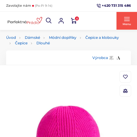
+420 731 315 486
Zavolajte nám
(Po-Pi 9-14)
0
Menu
Úvod
Dámské
Módní doplňky
Čepice a klobouky
Čepice
Dlouhé
Výrobca