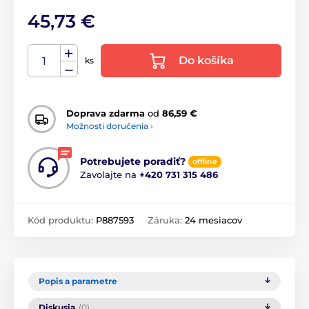
45,73 €
Do košíka
ks
Doprava zdarma
od
86,59 €
Možnosti doručenia ›
Potrebujete poradiť?
offline
Zavolajte na
+420 731 315 486
Kód produktu:
P887593
Záruka:
24 mesiacov
Popis a parametre
Diskusia
(0)