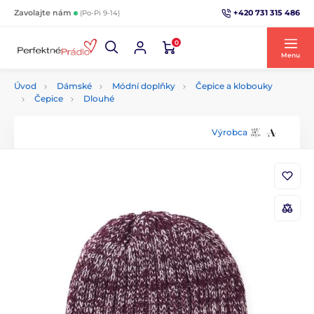
+420 731 315 486
Zavolajte nám
(Po-Pi 9-14)
0
Menu
Úvod
Dámské
Módní doplňky
Čepice a klobouky
Čepice
Dlouhé
Výrobca