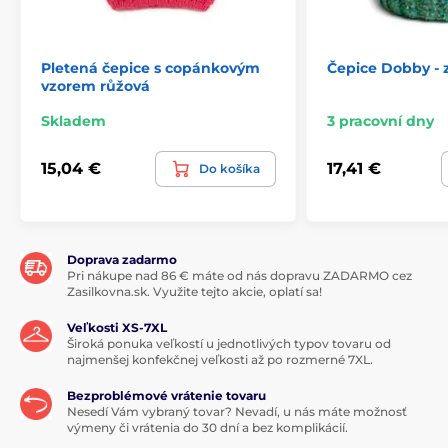
Pletená čepice s copánkovým
Čepice Dobby - 
vzorem růžová
Skladem
3 pracovní dny
15,04 €
17,41 €
Do košíka
Doprava zadarmo
Pri nákupe nad 86 € máte od nás dopravu ZADARMO cez
Zasilkovna.sk. Využite tejto akcie, oplatí sa!
Veľkosti XS-7XL
Široká ponuka veľkostí u jednotlivých typov tovaru od
najmenšej konfekčnej veľkosti až po rozmerné 7XL.
Bezproblémové vrátenie tovaru
Nesedí Vám vybraný tovar? Nevadí, u nás máte možnosť
výmeny či vrátenia do 30 dní a bez komplikácií.