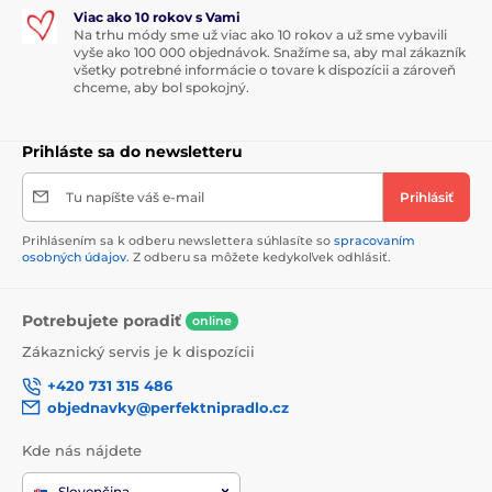
Viac ako 10 rokov s Vami
Na trhu módy sme už viac ako 10 rokov a už sme vybavili
vyše ako 100 000 objednávok. Snažíme sa, aby mal zákazník
všetky potrebné informácie o tovare k dispozícii a zároveň
chceme, aby bol spokojný.
Prihláste sa do newsletteru
Tu napíšte váš e-mail
Prihlásiť
Prihlásením sa k odberu newslettera súhlasíte so
spracovaním
osobných údajov
. Z odberu sa môžete kedykoľvek odhlásiť.
Potrebujete poradiť
online
Zákaznický servis je k dispozícii
+420 731 315 486
objednavky@perfektnipradlo.cz
Kde nás nájdete
Slovenčina