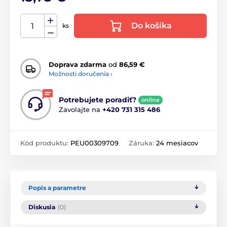
Do košíka
ks
Doprava zdarma
od
86,59 €
Možnosti doručenia ›
Potrebujete poradiť?
online
Zavolajte na
+420 731 315 486
Kód produktu:
PEU00309709
Záruka:
24 mesiacov
Popis a parametre
Diskusia
(0)