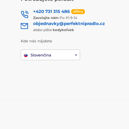
+420 731 315 486
offline
Zavolajte nám
Po-Pi 9-14
objednavky@perfektnipradlo.cz
alebo píšte
kedykoľvek
Kde nás nájdete
Slovenčina