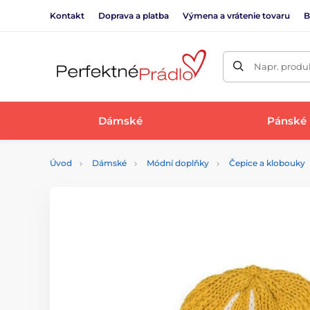
Kontakt
Doprava a platba
Výmena a vrátenie tovaru
B
Napr. produk
Dámské
Pánské
Úvod
Dámské
Módní doplňky
Čepice a klobouky