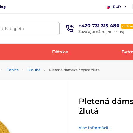
log
EUR
+420 731 315 486
offline
t, kategóriu
Zavolajte nám
(Po-Pi 9-14)
Dětské
Bytov
Čepice
Dlouhé
Pletená dámská čepice žlutá
Pletená dáms
žlutá
Viac informácií ›