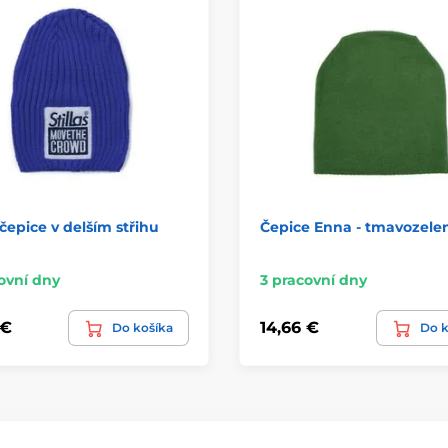
čepice v delším střihu
Čepice Enna - tmavozele
á
ovní dny
3 pracovní dny
 €
14,66 €
Do košíka
Do k