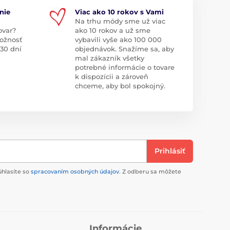
nie
Viac ako 10 rokov s Vami
Na trhu módy sme už viac
ovar?
ako 10 rokov a už sme
ožnosť
vybavili vyše ako 100 000
 30 dní
objednávok. Snažíme sa, aby
mal zákazník všetky
potrebné informácie o tovare
k dispozícii a zároveň
chceme, aby bol spokojný.
Prihlásiť
úhlasíte so
spracovaním osobných údajov
. Z odberu sa môžete
Informácie