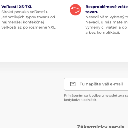
Veľkosti XS-7XL
Bezproblémové vráte
Široká ponuka veľkostí u
tovaru
jednotlivých typov tovaru od
Nesedí Vám vybraný t
najmenšej konfekčnej
Nevadí, u nás máte m
veľkosti až po rozmerné 7XL.
výmeny či vrátenia do
a bez komplikácií.
Tu napíšte váš e-mail
Prihlásením sa k odberu newslettera s
kedykoľvek odhlásiť.
Zákaznícky servis