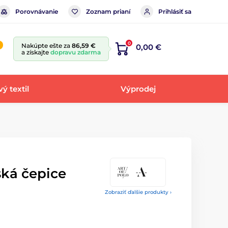
Porovnávanie
Zoznam prianí
Prihlásiť sa
0
Nakúpte ešte za
86,59 €
0,00 €
a získajte
dopravu zdarma
ý textil
Výprodej
ká čepice
Zobraziť ďalšie produkty ›