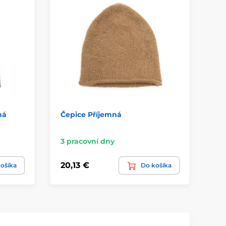
ná
Čepice Příjemná
Ob
pu
3 pracovní dny
Sk
20,13 €
16
ošíka
Do košíka