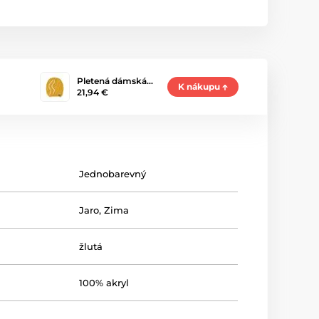
Pletená dámská…
K nákupu
21,94 €
Jednobarevný
Jaro
,
Zima
žlutá
100% akryl