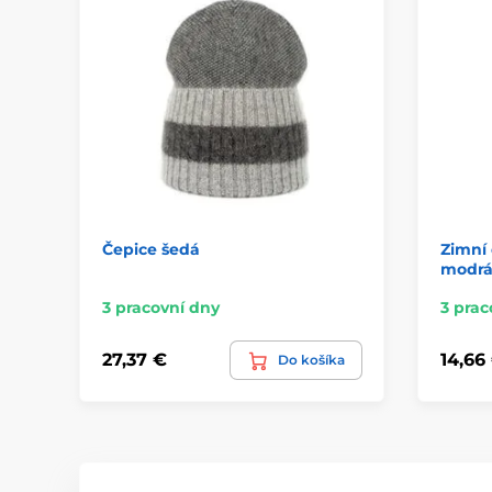
Čepice šedá
Zimní 
modr
3 pracovní dny
3 prac
27,37 €
14,66
Do košíka