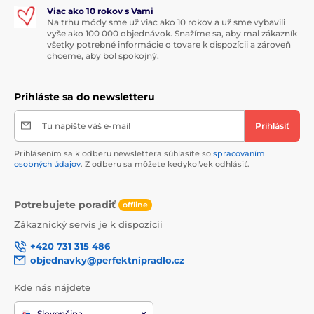
Viac ako 10 rokov s Vami
Na trhu módy sme už viac ako 10 rokov a už sme vybavili
vyše ako 100 000 objednávok. Snažíme sa, aby mal zákazník
všetky potrebné informácie o tovare k dispozícii a zároveň
chceme, aby bol spokojný.
Prihláste sa do newsletteru
Tu napíšte váš e-mail
Prihlásiť
Prihlásením sa k odberu newslettera súhlasíte so
spracovaním
osobných údajov
. Z odberu sa môžete kedykoľvek odhlásiť.
Potrebujete poradiť
offline
Zákaznický servis je k dispozícii
+420 731 315 486
objednavky@perfektnipradlo.cz
Kde nás nájdete
Slovenčina