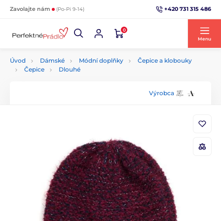
+420 731 315 486
Zavolajte nám
(Po-Pi 9-14)
0
Menu
Úvod
Dámské
Módní doplňky
Čepice a klobouky
Čepice
Dlouhé
Výrobca