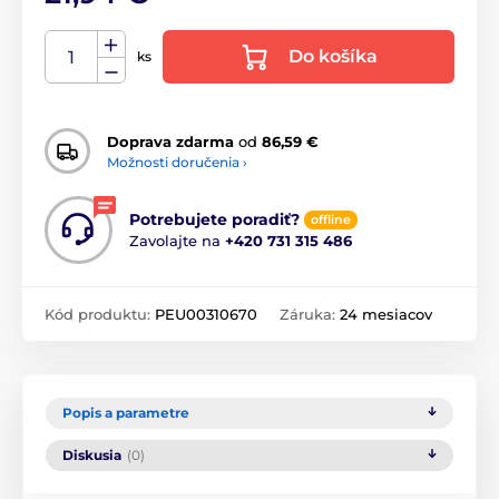
Do košíka
ks
Doprava zdarma
od
86,59 €
Možnosti doručenia ›
Potrebujete poradiť?
offline
Zavolajte na
+420 731 315 486
Kód produktu:
PEU00310670
Záruka:
24 mesiacov
Popis a parametre
Diskusia
(0)