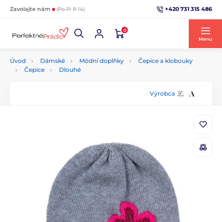
+420 731 315 486
Zavolajte nám
(Po-Pi 9-14)
0
Menu
Úvod
Dámské
Módní doplňky
Čepice a klobouky
Čepice
Dlouhé
Výrobca