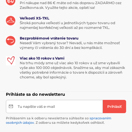
Pri nákupe nad 86 € máte od nás dopravu ZADARMO cez
Zasilkovna.sk. Využite tejto akcie, oplatí sa!
Veľkosti XS-7XL
Široká ponuka veľkostí u jednotlivých typov tovaru od
najmenšej konfekčnej veľkosti až po rozmerné 7XL.
Bezproblémové vrátenie tovaru
Nesedí Vám vybraný tovar? Nevadí, u nás máte možnosť
výmeny či vrátenia do 30 dní a bez komplikácií.
Viac ako 10 rokov s Vami
Na trhu módy sme už viac ako 10 rokov a už sme vybavili
vyše ako 100 000 objednávok. Snažíme sa, aby mal zákazník
všetky potrebné informácie o tovare k dispozícii a zároveň
chceme, aby bol spokojný.
Prihláste sa do newsletteru
Tu napíšte váš e-mail
Prihlásiť
Prihlásením sa k odberu newslettera súhlasíte so
spracovaním
osobných údajov
. Z odberu sa môžete kedykoľvek odhlásiť.