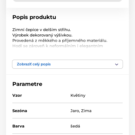
Popis produktu
Zimní čepice v delším střihu.
Výrobek dekorovaný výšivkou.
Provedená z měkkého a příjemného materiálu.
Hodí se zároveň k neformálním i elegantním
stylizacím. Velikost: univerzální dámská
Materiál: 50% kašmír, 20% nylon, 20% akryl, 10% vlna
Čepice s květinou
Zobraziť celý popis
Barva: šedá
Pohlaví: dámské
Délka: 26 cm
Parametre
Obvod: 56-58 cm
Čepice
Vzor
Květiny
Materiál: kašmír
Barva: šedá
Sezóna
Jaro
,
Zima
Barva
šedá