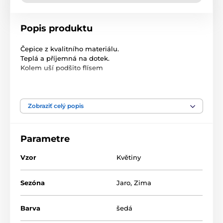
Popis produktu
Čepice z kvalitního materiálu.
Teplá a příjemná na dotek.
Kolem uší podšito flísem
Velikost: univerzální dámská
Složení: 75% vlna, 15% kašmír, 10% akryl
Zobraziť celý popis
Parametre
Vzor
Květiny
Sezóna
Jaro
,
Zima
Barva
šedá