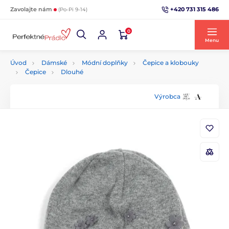
+420 731 315 486
Zavolajte nám
(Po-Pi 9-14)
0
Menu
Úvod
Dámské
Módní doplňky
Čepice a klobouky
Čepice
Dlouhé
Výrobca