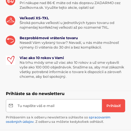
Pri nákupe nad 86 € máte od nás dopravu ZADARMO cez
Zasilkovna.sk. Využite tejto akcie, oplatí sa!
Veľkosti XS-7XL
Široká ponuka veľkostí u jednotlivých typov tovaru od
najmenšej konfekčnej veľkosti až po rozmerné 7XL.
Bezproblémové vrátenie tovaru
Nesedí Vám vybraný tovar? Nevadí, u nás máte možnosť
výmeny či vrátenia do 30 dní a bez komplikácií.
Viac ako 10 rokov s Vami
Na trhu módy sme už viac ako 10 rokov a už sme vybavili
vyše ako 100 000 objednávok. Snažíme sa, aby mal zákazník
všetky potrebné informácie o tovare k dispozícii a zároveň
chceme, aby bol spokojný.
Prihláste sa do newsletteru
Tu napíšte váš e-mail
Prihlásiť
Prihlásením sa k odberu newslettera súhlasíte so
spracovaním
osobných údajov
. Z odberu sa môžete kedykoľvek odhlásiť.