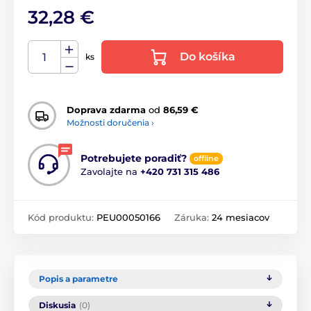
32,28 €
Do košíka
ks
Doprava zdarma
od
86,59 €
Možnosti doručenia ›
Potrebujete poradiť?
offline
Zavolajte na
+420 731 315 486
Kód produktu:
PEU00050166
Záruka:
24 mesiacov
Popis a parametre
Diskusia
(0)