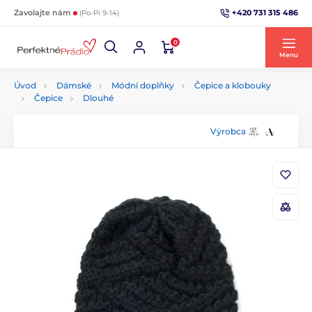
+420 731 315 486
Zavolajte nám
(Po-Pi 9-14)
0
Menu
Úvod
Dámské
Módní doplňky
Čepice a klobouky
Čepice
Dlouhé
Výrobca