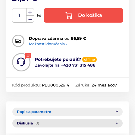
Do košíka
ks
Doprava zdarma
od
86,59 €
Možnosti doručenia ›
Potrebujete poradiť?
offline
Zavolajte na
+420 731 315 486
Kód produktu:
PEU00052614
Záruka:
24 mesiacov
Popis a parametre
Diskusia
(0)