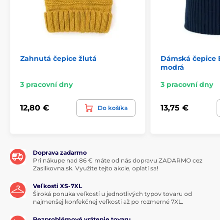
Zahnutá čepice žlutá
Dámská čepice 
modrá
3 pracovní dny
3 pracovní dny
12,80 €
13,75 €
Do košíka
Doprava zadarmo
Pri nákupe nad 86 € máte od nás dopravu ZADARMO cez
Zasilkovna.sk. Využite tejto akcie, oplatí sa!
Veľkosti XS-7XL
Široká ponuka veľkostí u jednotlivých typov tovaru od
najmenšej konfekčnej veľkosti až po rozmerné 7XL.
Bezproblémové vrátenie tovaru