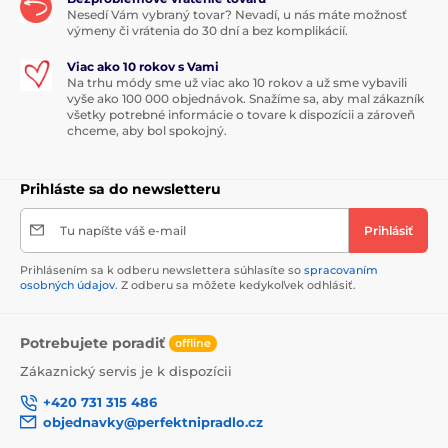
Nesedí Vám vybraný tovar? Nevadí, u nás máte možnosť
výmeny či vrátenia do 30 dní a bez komplikácií.
Viac ako 10 rokov s Vami
Na trhu módy sme už viac ako 10 rokov a už sme vybavili
vyše ako 100 000 objednávok. Snažíme sa, aby mal zákazník
všetky potrebné informácie o tovare k dispozícii a zároveň
chceme, aby bol spokojný.
Prihláste sa do newsletteru
Tu napíšte váš e-mail
Prihlásiť
Prihlásením sa k odberu newslettera súhlasíte so
spracovaním
osobných údajov
. Z odberu sa môžete kedykoľvek odhlásiť.
Potrebujete poradiť
offline
Zákaznický servis je k dispozícii
+420 731 315 486
objednavky@perfektnipradlo.cz