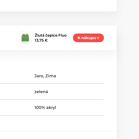
Žlutá čepice Fluo
K nákupu
13,75 €
Jaro
,
Zima
zelená
100% akryl