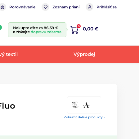
Porovnávanie
Zoznam prianí
Prihlásiť sa
0
Nakúpte ešte za
86,59 €
0,00 €
a získajte
dopravu zdarma
ý textil
Výprodej
Fluo
Zobraziť ďalšie produkty ›