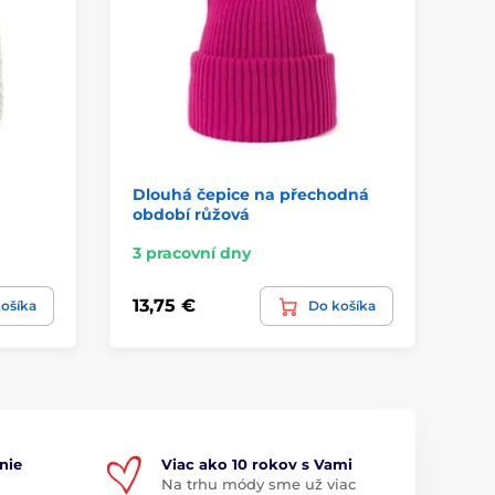
Dlouhá čepice na přechodná
Te
období růžová
ob
3 pracovní dny
3 
13,75 €
17
ošíka
Do košíka
nie
Viac ako 10 rokov s Vami
Na trhu módy sme už viac