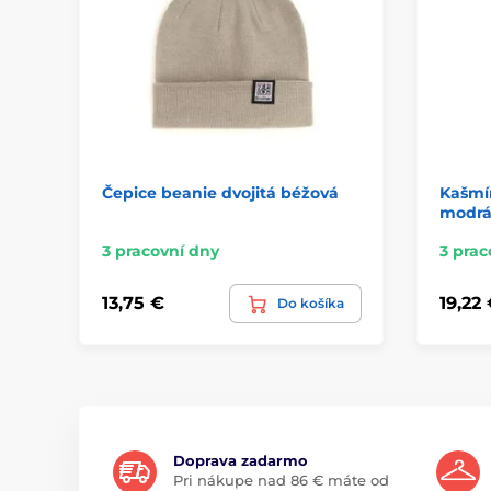
Čepice beanie dvojitá béžová
Kašmí
modr
3 pracovní dny
3 prac
13,75 €
19,22
Do košíka
Doprava zadarmo
Pri nákupe nad 86 € máte od