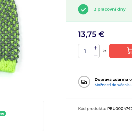
3 pracovní dny
13,75 €
ks
Doprava zdarma
o
Možnosti doručenia ›
Kód produktu:
PEU000474
ine