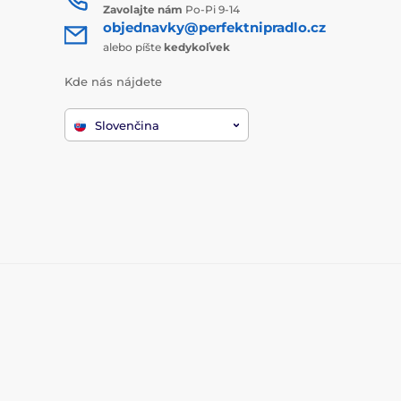
Zavolajte nám
Po-Pi 9-14
objednavky@perfektnipradlo.cz
alebo píšte
kedykoľvek
Kde nás nájdete
Slovenčina