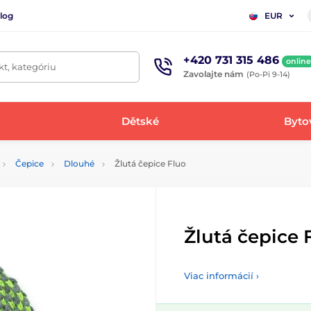
log
EUR
+420 731 315 486
online
t, kategóriu
Zavolajte nám
(Po-Pi 9-14)
Dětské
Bytov
Čepice
Dlouhé
Žlutá čepice Fluo
Žlutá čepice 
Viac informácií ›