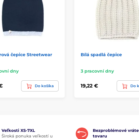
rová čepice Streetwear
Bílá spadlá čepice
á
ovní dny
3 pracovní dny
 €
19,22 €
Do košíka
Do k
Veľkosti XS-7XL
Bezproblémové vráte
Široká ponuka veľkostí u
tovaru