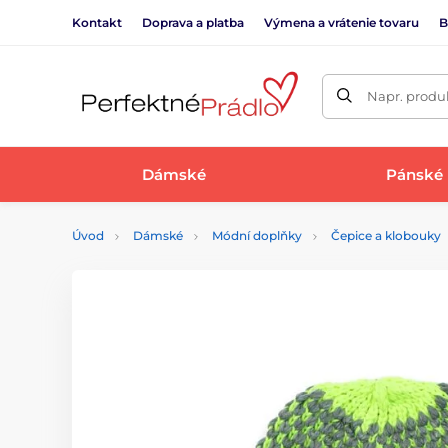
Kontakt
Doprava a platba
Výmena a vrátenie tovaru
B
Napr. produk
Dámské
Pánské
Úvod
Dámské
Módní doplňky
Čepice a klobouky