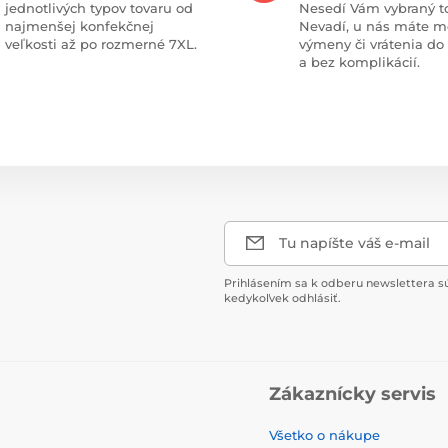
jednotlivých typov tovaru od
Nesedí Vám vybraný t
najmenšej konfekčnej
Nevadí, u nás máte m
veľkosti až po rozmerné 7XL.
výmeny či vrátenia do
a bez komplikácií.
Tu napíšte váš e-mail
Prihlásením sa k odberu newslettera s
kedykoľvek odhlásiť.
Zákaznícky servis
Všetko o nákupe