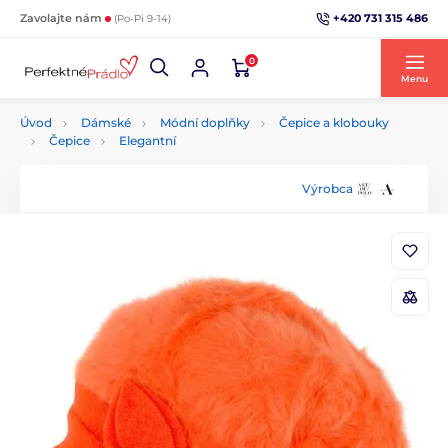
+420 731 315 486
Zavolajte nám
(Po-Pi 9-14)
0
Menu
Úvod
Dámské
Módní doplňky
Čepice a klobouky
Čepice
Elegantní
Výrobca