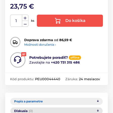
23,75 €
Do košíka
ks
Doprava zdarma
od
86,59 €
Možnosti doručenia ›
Potrebujete poradiť?
offline
Zavolajte na
+420 731 315 486
Kód produktu:
PEU00044440
Záruka:
24 mesiacov
Popis a parametre
Diskusia
(0)