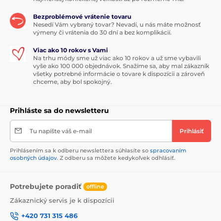
Bezproblémové vrátenie tovaru
Nesedí Vám vybraný tovar? Nevadí, u nás máte možnosť
výmeny či vrátenia do 30 dní a bez komplikácií.
Viac ako 10 rokov s Vami
Na trhu módy sme už viac ako 10 rokov a už sme vybavili
vyše ako 100 000 objednávok. Snažíme sa, aby mal zákazník
všetky potrebné informácie o tovare k dispozícii a zároveň
chceme, aby bol spokojný.
Prihláste sa do newsletteru
Tu napíšte váš e-mail
Prihlásiť
Prihlásením sa k odberu newslettera súhlasíte so
spracovaním
osobných údajov
. Z odberu sa môžete kedykoľvek odhlásiť.
Potrebujete poradiť
offline
Zákaznický servis je k dispozícii
+420 731 315 486