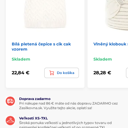
Bílá pletená čepice s cik cak
Vlněný klobouk s
vzorem
Skladem
Skladem
22,84 €
28,28 €
Do košíka
Doprava zadarmo
Pri nákupe nad 86 € máte od nás dopravu ZADARMO cez
Zasilkovna.sk. Využite tejto akcie, oplatí sa!
Veľkosti XS-7XL
Široká ponuka veľkostí u jednotlivých typov tovaru od
najmenšej konfekčnej veľkosti až po rozmerné 7XL.