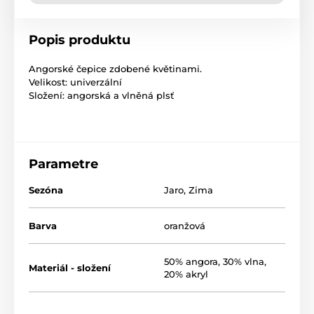
Popis produktu
Angorské čepice zdobené květinami.
Velikost: univerzální
Složení: angorská a vlněná plsť
Parametre
Sezóna
Jaro
,
Zima
Barva
oranžová
50% angora, 30% vlna,
Materiál - složení
20% akryl