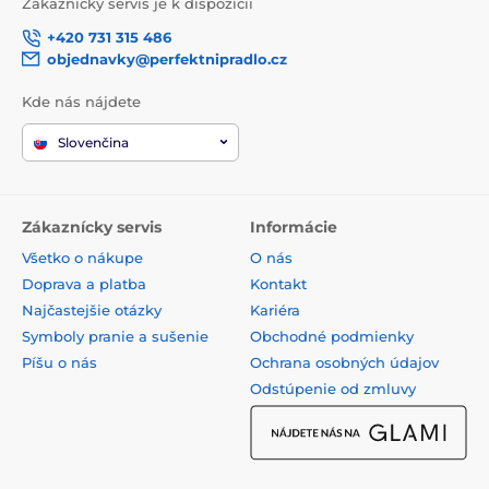
Zákaznický servis je k dispozícii
+420 731 315 486
objednavky@perfektnipradlo.cz
Kde nás nájdete
Slovenčina
Zákaznícky servis
Informácie
Všetko o nákupe
O nás
Doprava a platba
Kontakt
Najčastejšie otázky
Kariéra
Symboly pranie a sušenie
Obchodné podmienky
Píšu o nás
Ochrana osobných údajov
Odstúpenie od zmluvy