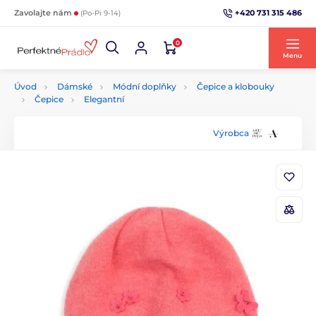
+420 731 315 486
Zavolajte nám
(Po-Pi 9-14)
0
Menu
Úvod
Dámské
Módní doplňky
Čepice a klobouky
Čepice
Elegantní
Výrobca