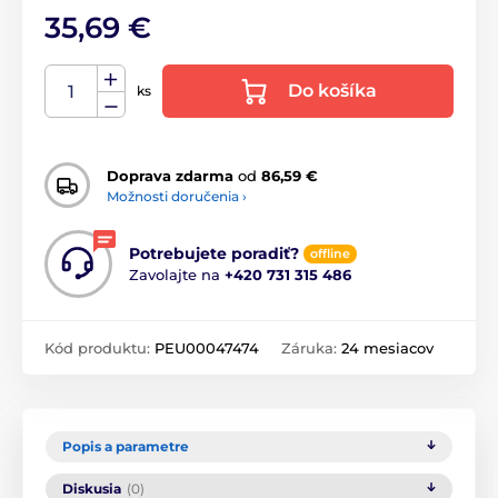
35,69 €
Do košíka
ks
Doprava zdarma
od
86,59 €
Možnosti doručenia ›
Potrebujete poradiť?
offline
Zavolajte na
+420 731 315 486
Kód produktu:
PEU00047474
Záruka:
24 mesiacov
Popis a parametre
Diskusia
(0)