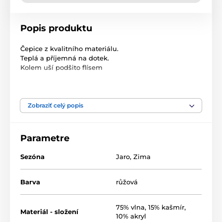
Popis produktu
Čepice z kvalitního materiálu.
Teplá a příjemná na dotek.
Kolem uší podšito flísem
Velikost: univerzální dámská
Složení: 75% vlna, 15% kašmír, 10% akryl
Zobraziť celý popis
Parametre
Sezóna
Jaro
,
Zima
Barva
růžová
75% vlna, 15% kašmír,
Materiál - složení
10% akryl