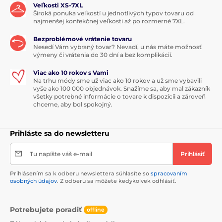
Veľkosti XS-7XL
Široká ponuka veľkostí u jednotlivých typov tovaru od
najmenšej konfekčnej veľkosti až po rozmerné 7XL.
Bezproblémové vrátenie tovaru
Nesedí Vám vybraný tovar? Nevadí, u nás máte možnosť
výmeny či vrátenia do 30 dní a bez komplikácií.
Viac ako 10 rokov s Vami
Na trhu módy sme už viac ako 10 rokov a už sme vybavili
vyše ako 100 000 objednávok. Snažíme sa, aby mal zákazník
všetky potrebné informácie o tovare k dispozícii a zároveň
chceme, aby bol spokojný.
Prihláste sa do newsletteru
Tu napíšte váš e-mail
Prihlásiť
Prihlásením sa k odberu newslettera súhlasíte so
spracovaním
osobných údajov
. Z odberu sa môžete kedykoľvek odhlásiť.
Potrebujete poradiť
offline