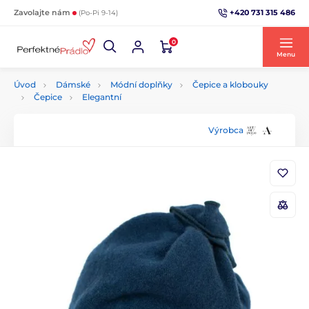
+420 731 315 486
Zavolajte nám
(Po-Pi 9-14)
0
Menu
Úvod
Dámské
Módní doplňky
Čepice a klobouky
Čepice
Elegantní
Výrobca