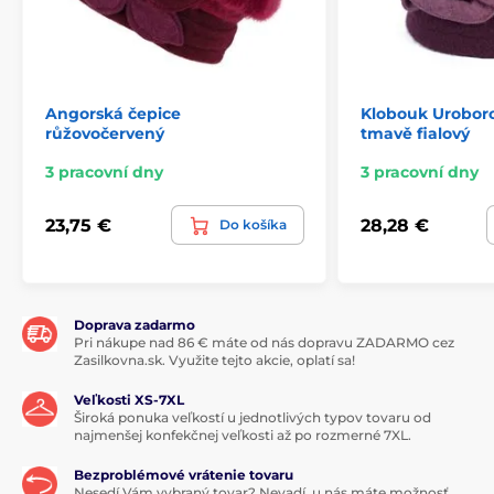
Angorská čepice
Klobouk Uroboro
růžovočervený
tmavě fialový
3 pracovní dny
3 pracovní dny
23,75 €
28,28 €
Do košíka
Doprava zadarmo
Pri nákupe nad 86 € máte od nás dopravu ZADARMO cez
Zasilkovna.sk. Využite tejto akcie, oplatí sa!
Veľkosti XS-7XL
Široká ponuka veľkostí u jednotlivých typov tovaru od
najmenšej konfekčnej veľkosti až po rozmerné 7XL.
Bezproblémové vrátenie tovaru
Nesedí Vám vybraný tovar? Nevadí, u nás máte možnosť