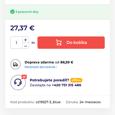
3 pracovní dny
27,37 €
Do košíka
ks
Doprava zdarma
od
86,59 €
Možnosti doručenia ›
Potrebujete poradiť?
offline
Zavolajte na
+420 731 315 486
Kód produktu:
cz19527-3_blue
Záruka:
24 mesiacov