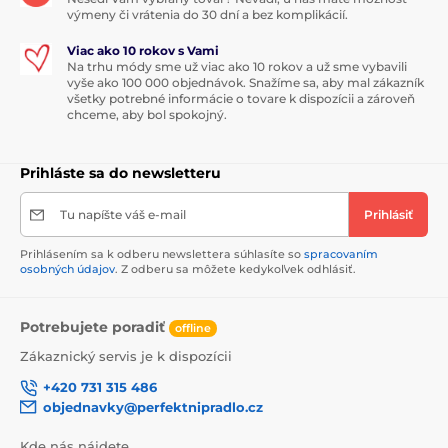
výmeny či vrátenia do 30 dní a bez komplikácií.
Viac ako 10 rokov s Vami
Na trhu módy sme už viac ako 10 rokov a už sme vybavili
vyše ako 100 000 objednávok. Snažíme sa, aby mal zákazník
všetky potrebné informácie o tovare k dispozícii a zároveň
chceme, aby bol spokojný.
Prihláste sa do newsletteru
Tu napíšte váš e-mail
Prihlásiť
Prihlásením sa k odberu newslettera súhlasíte so
spracovaním
osobných údajov
. Z odberu sa môžete kedykoľvek odhlásiť.
Potrebujete poradiť
offline
Zákaznický servis je k dispozícii
+420 731 315 486
objednavky@perfektnipradlo.cz
Kde nás nájdete