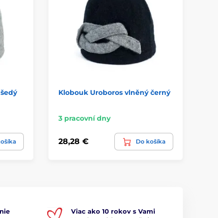
 šedý
Klobouk Uroboros vlněný černý
Čep
3 pracovní dny
3 
28,28 €
31
ošíka
Do košíka
nie
Viac ako 10 rokov s Vami