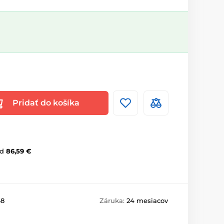
Pridať do košíka
d
86,59 €
68
Záruka:
24 mesiacov