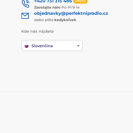
+420 731 315 486
offline
Zavolajte nám
Po-Pi 9-14
objednavky@perfektnipradlo.cz
alebo píšte
kedykoľvek
Kde nás nájdete
Slovenčina