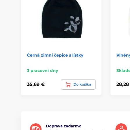
Černá zimní čepice s lístky
Vlněný
3 pracovní dny
Sklad
35,69 €
28,28
Do košíka
Doprava zadarmo