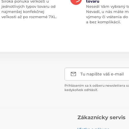
Široká ponuka veľkostí u
tovaru
jednotlivých typov tovaru od
Nesedí Vám vybraný t
najmenšej konfekčnej
Nevadí, u nás máte m
veľkosti až po rozmerné 7XL.
výmeny či vrátenia do
a bez komplikácií.
Tu napíšte váš e-mail
Prihlásením sa k odberu newslettera s
kedykoľvek odhlásiť.
Zákaznícky servis