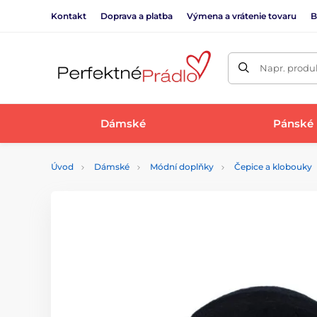
Kontakt
Doprava a platba
Výmena a vrátenie tovaru
B
Napr. produk
Dámské
Pánské
Úvod
Dámské
Módní doplňky
Čepice a klobouky