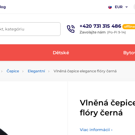
log
EUR
+420 731 315 486
offline
t, kategóriu
Zavolajte nám
(Po-Pi 9-14)
Dětské
Bytov
Čepice
Elegantní
Vlněná čepice elegance flóry černá
Vlněná čepic
flóry černá
Viac informácií ›