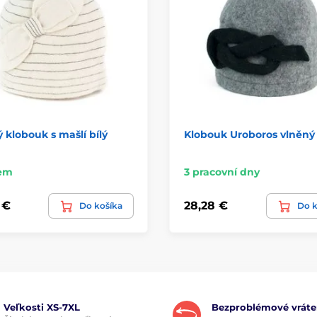
 klobouk s mašlí bílý
Klobouk Uroboros vlněný
em
3 pracovní dny
 €
28,28 €
Do košíka
Do k
Veľkosti XS-7XL
Bezproblémové vráte