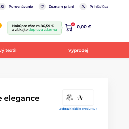
Porovnávanie
Zoznam prianí
Prihlásiť sa
0
Nakúpte ešte za
86,59 €
0,00 €
a získajte
dopravu zdarma
ý textil
Výprodej
e elegance
Zobraziť ďalšie produkty ›