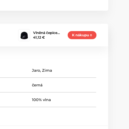
Vlněná čepice…
K nákupu
41,12 €
Jaro
,
Zima
černá
100% vlna