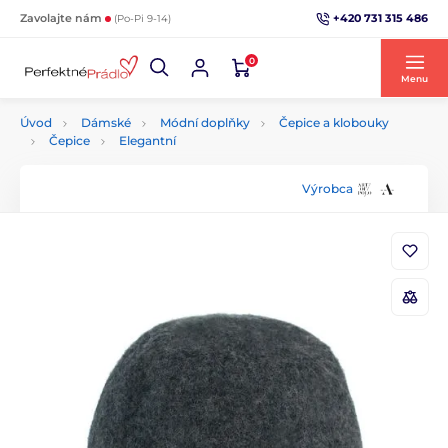
+420 731 315 486
Zavolajte nám
(Po-Pi 9-14)
0
Menu
Úvod
Dámské
Módní doplňky
Čepice a klobouky
Čepice
Elegantní
Výrobca