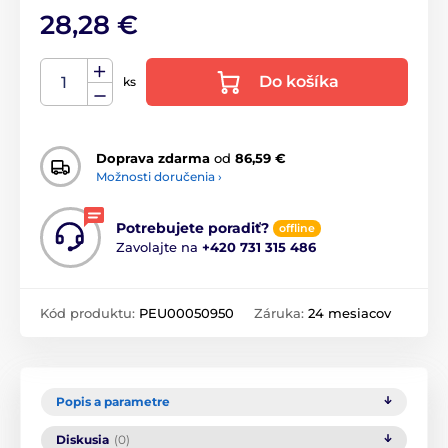
28,28 €
Do košíka
ks
Doprava zdarma
od
86,59 €
Možnosti doručenia ›
Potrebujete poradiť?
offline
Zavolajte na
+420 731 315 486
Kód produktu:
PEU00050950
Záruka:
24 mesiacov
Popis a parametre
Diskusia
(0)