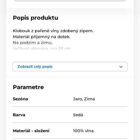
Popis produktu
Klobouk z pařené vlny zdobený zipem.
Materiál příjemný na dotek.
Na podzim a zimu.
Velikost: dámská, cca 58 cm
Materiál: 100% vlna
Velikost: univerzální dámská
Zobraziť celý popis
Složení: 100% vlna
Parametre
Sezóna
Jaro
,
Zima
Barva
šedá
Materiál - složení
100% vlna