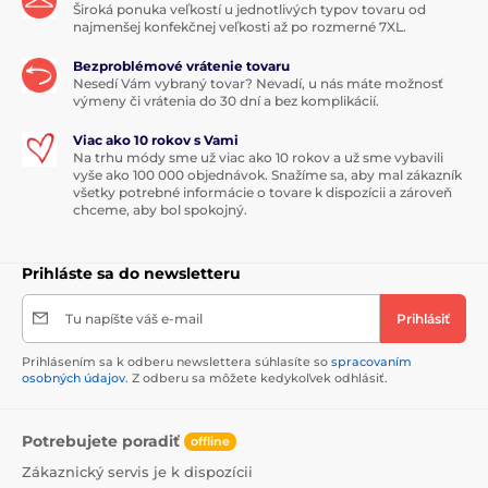
Široká ponuka veľkostí u jednotlivých typov tovaru od
najmenšej konfekčnej veľkosti až po rozmerné 7XL.
Bezproblémové vrátenie tovaru
Nesedí Vám vybraný tovar? Nevadí, u nás máte možnosť
výmeny či vrátenia do 30 dní a bez komplikácií.
Viac ako 10 rokov s Vami
Na trhu módy sme už viac ako 10 rokov a už sme vybavili
vyše ako 100 000 objednávok. Snažíme sa, aby mal zákazník
všetky potrebné informácie o tovare k dispozícii a zároveň
chceme, aby bol spokojný.
Prihláste sa do newsletteru
Tu napíšte váš e-mail
Prihlásiť
Prihlásením sa k odberu newslettera súhlasíte so
spracovaním
osobných údajov
. Z odberu sa môžete kedykoľvek odhlásiť.
Potrebujete poradiť
offline
Zákaznický servis je k dispozícii