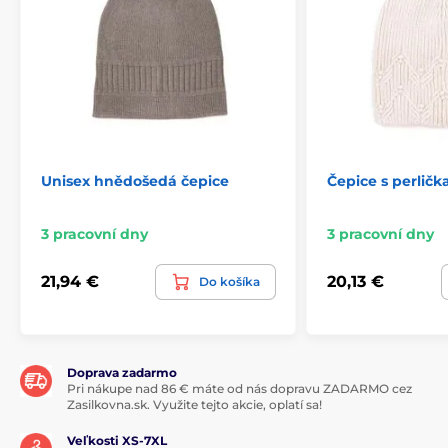
Unisex hnědošedá čepice
Čepice s perlič
3 pracovní dny
3 pracovní dny
21,94 €
20,13 €
Do košíka
Doprava zadarmo
Pri nákupe nad 86 € máte od nás dopravu ZADARMO cez
Zasilkovna.sk. Využite tejto akcie, oplatí sa!
Veľkosti XS-7XL