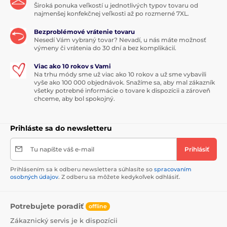
Široká ponuka veľkostí u jednotlivých typov tovaru od
najmenšej konfekčnej veľkosti až po rozmerné 7XL.
Bezproblémové vrátenie tovaru
Nesedí Vám vybraný tovar? Nevadí, u nás máte možnosť
výmeny či vrátenia do 30 dní a bez komplikácií.
Viac ako 10 rokov s Vami
Na trhu módy sme už viac ako 10 rokov a už sme vybavili
vyše ako 100 000 objednávok. Snažíme sa, aby mal zákazník
všetky potrebné informácie o tovare k dispozícii a zároveň
chceme, aby bol spokojný.
Prihláste sa do newsletteru
Tu napíšte váš e-mail
Prihlásiť
Prihlásením sa k odberu newslettera súhlasíte so
spracovaním
osobných údajov
. Z odberu sa môžete kedykoľvek odhlásiť.
Potrebujete poradiť
offline
Zákaznický servis je k dispozícii