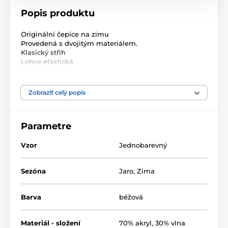
Popis produktu
Originální čepice na zimu
Provedená s dvojitým materiálem.
Klasický střih
Lehce elastická.
Dobře přiléhá k hlavě.
Hodí se zároveň k neformálním i elegantním
stylizacím. Velikost: univerzální dámská
Zobraziť celý popis
Materiál: Syntetický
Vlastní jméno: Čepice Cold Heart
Barva: světle béžová
Parametre
Pohlaví: dámské
Délka: 20 cm
Obvod: 55-58 cm
Vzor
Jednobarevný
Čepice
Původ: Vyrobené v Polsku
Sezóna
Jaro
,
Zima
Izolace: Dvojitý materiál
Materiál: syntetika
Barva: béžová
Barva
béžová
Pohlaví: dámské
Materiál - složení
70% akryl, 30% vlna