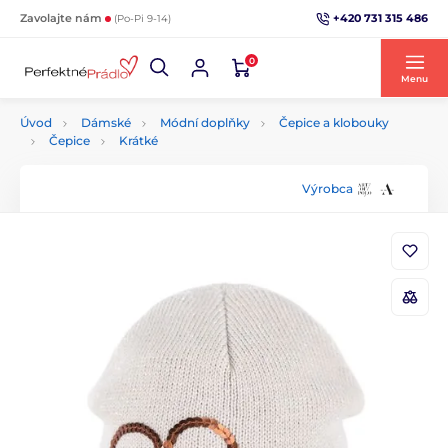
+420 731 315 486
Zavolajte nám
(Po-Pi 9-14)
0
Menu
Úvod
Dámské
Módní doplňky
Čepice a klobouky
Čepice
Krátké
Výrobca