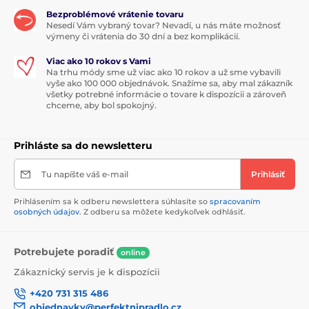
Bezproblémové vrátenie tovaru
Nesedí Vám vybraný tovar? Nevadí, u nás máte možnosť
výmeny či vrátenia do 30 dní a bez komplikácií.
Viac ako 10 rokov s Vami
Na trhu módy sme už viac ako 10 rokov a už sme vybavili
vyše ako 100 000 objednávok. Snažíme sa, aby mal zákazník
všetky potrebné informácie o tovare k dispozícii a zároveň
chceme, aby bol spokojný.
Prihláste sa do newsletteru
Tu napíšte váš e-mail
Prihlásiť
Prihlásením sa k odberu newslettera súhlasíte so
spracovaním
osobných údajov
. Z odberu sa môžete kedykoľvek odhlásiť.
Potrebujete poradiť
online
Zákaznický servis je k dispozícii
+420 731 315 486
objednavky@perfektnipradlo.cz