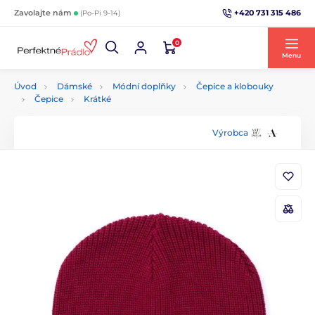
+420 731 315 486
Zavolajte nám
(Po-Pi 9-14)
0
Menu
Úvod
Dámské
Módní doplňky
Čepice a klobouky
Čepice
Krátké
Výrobca