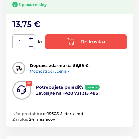
3 pracovní dny
13,75 €
Do košíka
ks
Doprava zdarma
od
86,59 €
Možnosti doručenia ›
Potrebujete poradiť?
online
Zavolajte na
+420 731 315 486
Kód produktu:
cz19305-5_dark_red
Záruka:
24 mesiacov