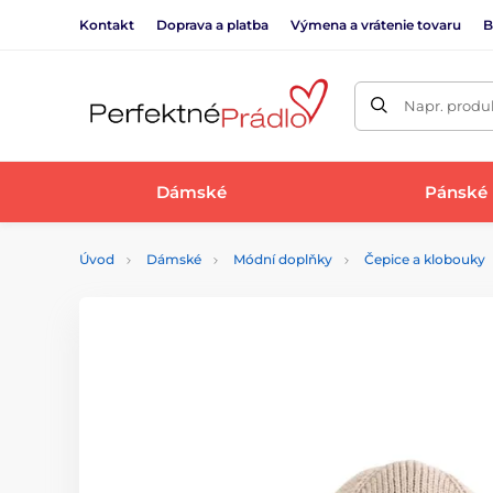
Kontakt
Doprava a platba
Výmena a vrátenie tovaru
B
Napr. produk
Dámské
Pánské
Úvod
Dámské
Módní doplňky
Čepice a klobouky