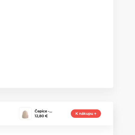
Čepice -…
K nákupu
12,80 €