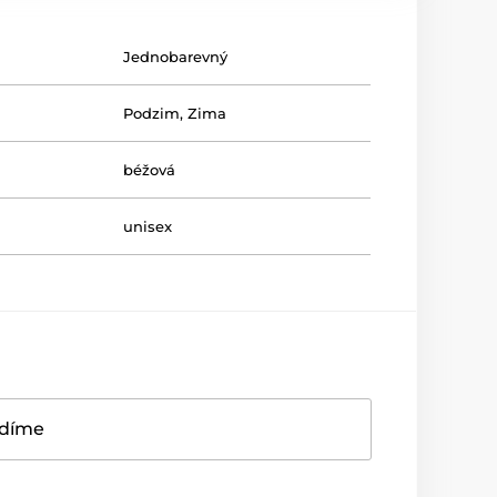
Jednobarevný
Podzim
,
Zima
béžová
unisex
adíme