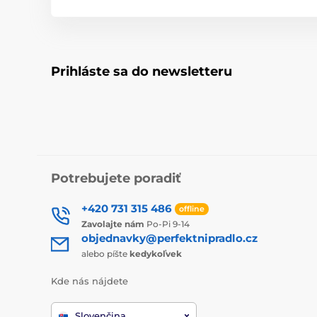
Prihláste sa do newsletteru
Potrebujete poradiť
+420 731 315 486
offline
Zavolajte nám
Po-Pi 9-14
objednavky@perfektnipradlo.cz
alebo píšte
kedykoľvek
Kde nás nájdete
Slovenčina