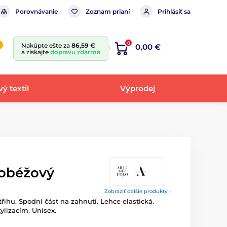
Porovnávanie
Zoznam prianí
Prihlásiť sa
0
Nakúpte ešte za
86,59 €
0,00 €
a získajte
dopravu zdarma
ý textil
Výprodej
lobéžový
Zobraziť ďalšie produkty ›
řihu. Spodní část na zahnutí. Lehce elastická.
lizacím. Unisex.