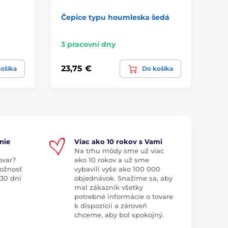
Čepice typu houmleska šedá
Če
3 pracovní dny
3 
23,75 €
16
ošíka
Do košíka
nie
Viac ako 10 rokov s Vami
Na trhu módy sme už viac
ovar?
ako 10 rokov a už sme
ožnosť
vybavili vyše ako 100 000
 30 dní
objednávok. Snažíme sa, aby
mal zákazník všetky
potrebné informácie o tovare
k dispozícii a zároveň
chceme, aby bol spokojný.