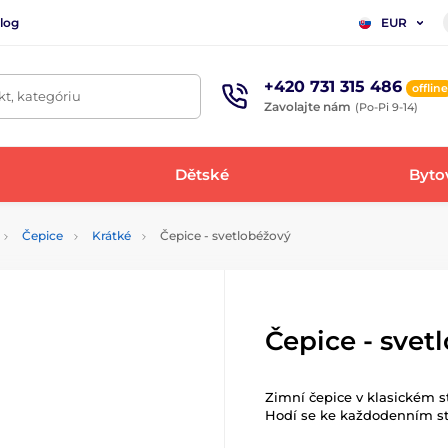
log
EUR
+420 731 315 486
offline
t, kategóriu
Zavolajte nám
(Po-Pi 9-14)
Dětské
Bytov
Čepice
Krátké
Čepice - svetlobéžový
Čepice - svet
Zimní čepice v klasickém st
Hodí se ke každodenním sty