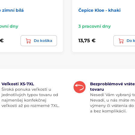
 zimní bílá
Čepice Kloe - khaki
ovní dny
3 pracovní dny
 €
13,75 €
Do košíka
Do k
Veľkosti XS-7XL
Bezproblémové vráte
Široká ponuka veľkostí u
tovaru
jednotlivých typov tovaru od
Nesedí Vám vybraný t
najmenšej konfekčnej
Nevadí, u nás máte m
veľkosti až po rozmerné 7XL.
výmeny či vrátenia do
a bez komplikácií.