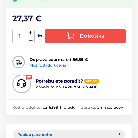
27,37 €
Do košíka
ks
Doprava zdarma
od
86,59 €
Možnosti doručenia ›
Potrebujete poradiť?
offline
Zavolajte na
+420 731 315 486
Kód produktu:
cz16399-1_black
Záruka:
24 mesiacov
Popis a parametre