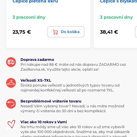
Čepice pletená ekru
Čepice s blýskát
3 pracovní dny
3 pracovní dny
23,75 €
38,41 €
Do košíka
Doprava zadarmo
Pri nákupe nad 86 € máte od nás dopravu ZADARMO cez
Zasilkovna.sk. Využite tejto akcie, oplatí sa!
Veľkosti XS-7XL
Široká ponuka veľkostí u jednotlivých typov tovaru od
najmenšej konfekčnej veľkosti až po rozmerné 7XL.
Bezproblémové vrátenie tovaru
Nesedí Vám vybraný tovar? Nevadí, u nás máte možnosť
výmeny či vrátenia do 30 dní a bez komplikácií.
Viac ako 10 rokov s Vami
Na trhu módy sme už viac ako 10 rokov a už sme vybavili
vyše ako 100 000 objednávok. Snažíme sa, aby mal zákazník
všetky potrebné informácie o tovare k dispozícii a zároveň