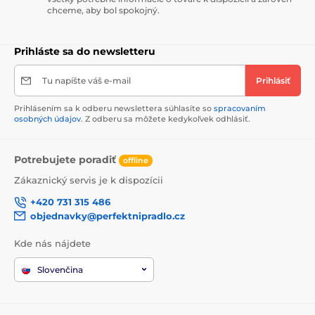
chceme, aby bol spokojný.
Prihláste sa do newsletteru
Tu napíšte váš e-mail
Prihlásiť
Prihlásením sa k odberu newslettera súhlasíte so
spracovaním
osobných údajov
. Z odberu sa môžete kedykoľvek odhlásiť.
Potrebujete poradiť
offline
Zákaznický servis je k dispozícii
+420 731 315 486
objednavky@perfektnipradlo.cz
Kde nás nájdete
Slovenčina