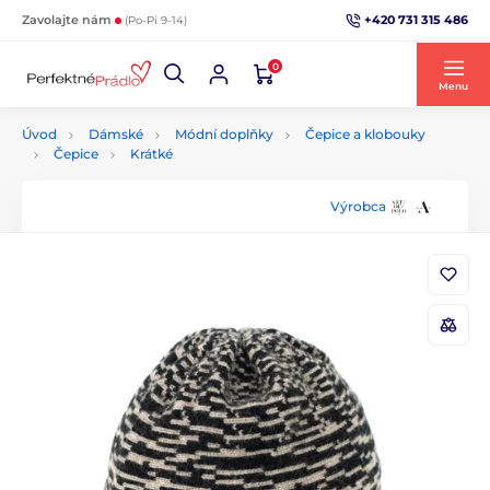
+420 731 315 486
Zavolajte nám
(Po-Pi 9-14)
0
Menu
Úvod
Dámské
Módní doplňky
Čepice a klobouky
Čepice
Krátké
Výrobca