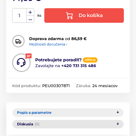
Do košíka
ks
Doprava zdarma
od
86,59 €
Možnosti doručenia ›
Potrebujete poradiť?
offline
Zavolajte na
+420 731 315 486
Kód produktu:
PEU00307871
Záruka:
24 mesiacov
Popis a parametre
Diskusia
(0)