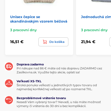
Unisex čepice se
Jednoduchá zim
skandinávským vzorem béžová
3 pracovní dny
3 pracovní dny
16,51 €
21,94 €
Do košíka
Doprava zadarmo
Pri nákupe nad 86 € máte od nás dopravu ZADARMO cez
Zasilkovna.sk. Využite tejto akcie, oplatí sa!
Veľkosti XS-7XL
Široká ponuka veľkostí u jednotlivých typov tovaru od
najmenšej konfekčnej veľkosti až po rozmerné 7XL.
Bezproblémové vrátenie tovaru
Nesedí Vám vybraný tovar? Nevadí, u nás máte možnosť
výmeny či vrátenia do 30 dní a bez komplikácií.