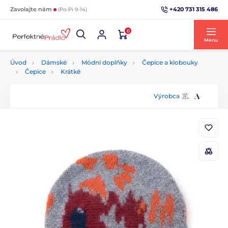
+420 731 315 486
Zavolajte nám
(Po-Pi 9-14)
0
Menu
Úvod
Dámské
Módní doplňky
Čepice a klobouky
Čepice
Krátké
Výrobca