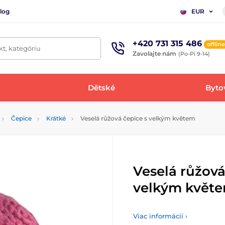
log
EUR
+420 731 315 486
offline
t, kategóriu
Zavolajte nám
(Po-Pi 9-14)
Dětské
Bytov
Čepice
Krátké
Veselá růžová čepice s velkým květem
Veselá růžová
velkým květ
Viac informácií ›