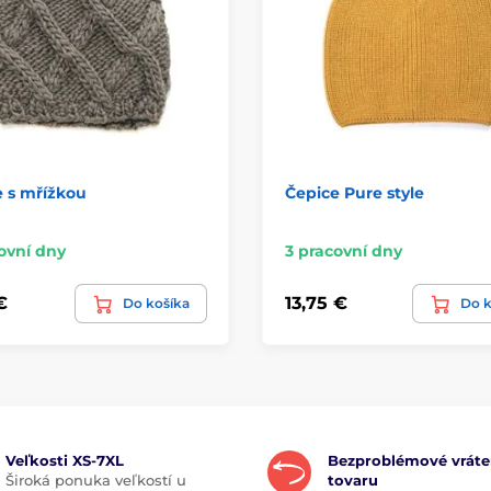
 s mřížkou
Čepice Pure style
ovní dny
3 pracovní dny
€
13,75 €
Do košíka
Do k
Veľkosti XS-7XL
Bezproblémové vráte
Široká ponuka veľkostí u
tovaru