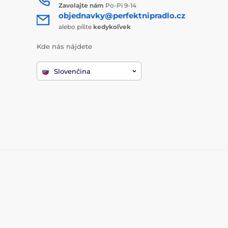
Zavolajte nám
Po-Pi 9-14
objednavky@perfektnipradlo.cz
alebo píšte
kedykoľvek
Kde nás nájdete
Slovenčina