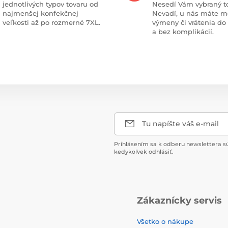
jednotlivých typov tovaru od
Nesedí Vám vybraný t
najmenšej konfekčnej
Nevadí, u nás máte m
veľkosti až po rozmerné 7XL.
výmeny či vrátenia do
a bez komplikácií.
Tu napíšte váš e-mail
Prihlásením sa k odberu newslettera s
kedykoľvek odhlásiť.
Zákaznícky servis
Všetko o nákupe