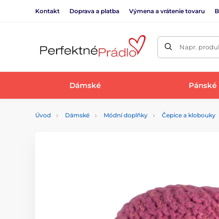
Kontakt
Doprava a platba
Výmena a vrátenie tovaru
B
Napr. produk
Dámské
Pánské
Úvod
Dámské
Módní doplňky
Čepice a klobouky