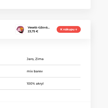
Veselá růžová…
K nákupu
23,75 €
Jaro
,
Zima
mix barev
100% akryl