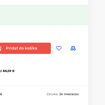
Pridať do košíka
d
86,59 €
36
Záruka:
24 mesiacov