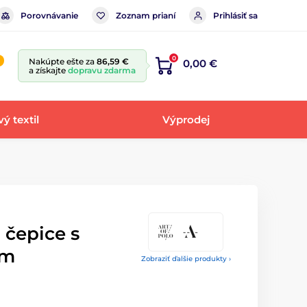
Porovnávanie
Zoznam prianí
Prihlásiť sa
0
Nakúpte ešte za
86,59 €
0,00 €
a získajte
dopravu zdarma
ý textil
Výprodej
 čepice s
em
Zobraziť ďalšie produkty ›