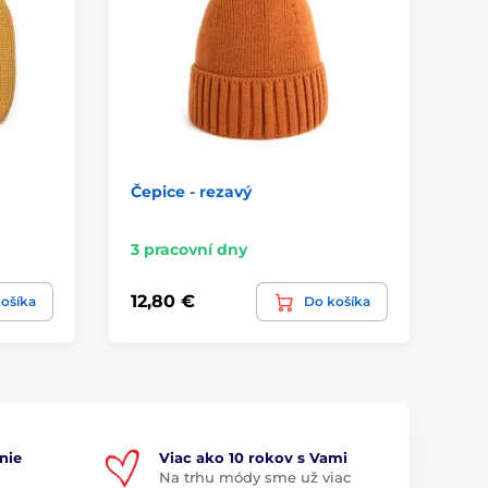
Čepice - rezavý
Zi
3 pracovní dny
3 
12,80 €
52
ošíka
Do košíka
nie
Viac ako 10 rokov s Vami
Na trhu módy sme už viac