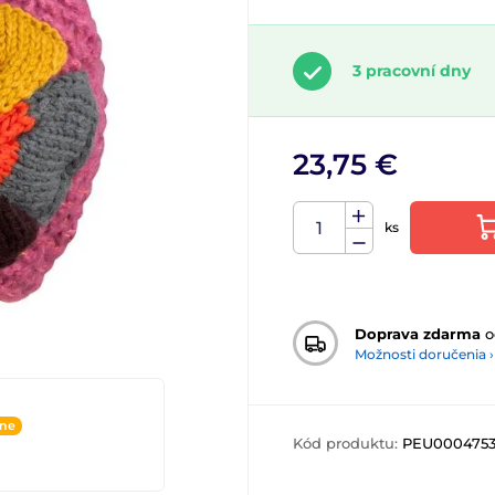
3 pracovní dny
23,75 €
ks
Doprava zdarma
o
Možnosti doručenia ›
ine
Kód produktu:
PEU000475