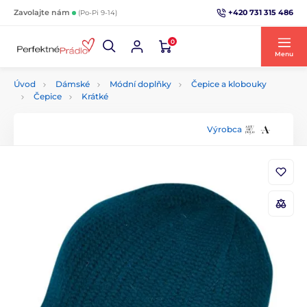
+420 731 315 486
Zavolajte nám
(Po-Pi 9-14)
0
Menu
Úvod
Dámské
Módní doplňky
Čepice a klobouky
Čepice
Krátké
Výrobca