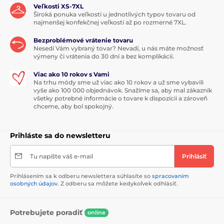
Veľkosti XS-7XL
Široká ponuka veľkostí u jednotlivých typov tovaru od
najmenšej konfekčnej veľkosti až po rozmerné 7XL.
Bezproblémové vrátenie tovaru
Nesedí Vám vybraný tovar? Nevadí, u nás máte možnosť
výmeny či vrátenia do 30 dní a bez komplikácií.
Viac ako 10 rokov s Vami
Na trhu módy sme už viac ako 10 rokov a už sme vybavili
vyše ako 100 000 objednávok. Snažíme sa, aby mal zákazník
všetky potrebné informácie o tovare k dispozícii a zároveň
chceme, aby bol spokojný.
Prihláste sa do newsletteru
Tu napíšte váš e-mail
Prihlásiť
Prihlásením sa k odberu newslettera súhlasíte so
spracovaním
osobných údajov
. Z odberu sa môžete kedykoľvek odhlásiť.
Potrebujete poradiť
online