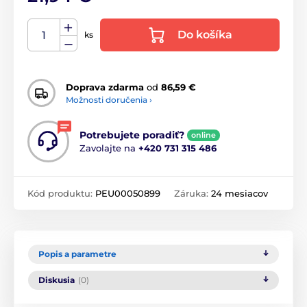
Do košíka
ks
Doprava zdarma
od
86,59 €
Možnosti doručenia ›
Potrebujete poradiť?
online
Zavolajte na
+420 731 315 486
Kód produktu:
PEU00050899
Záruka:
24 mesiacov
Popis a parametre
Diskusia
(0)