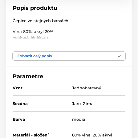
Popis produktu
Čepice ve stejných barvách.
Vlna 80%, akryl 20%
Velikost: 56-58cm
Velikost: univerzální dámská
Složení: 80% vlna, 20% akryl
Zobraziť celý popis
Parametre
Vzor
Jednobarevný
Sezóna
Jaro
,
Zima
Barva
modrá
Materiál - složení
80% vlna, 20% akryl