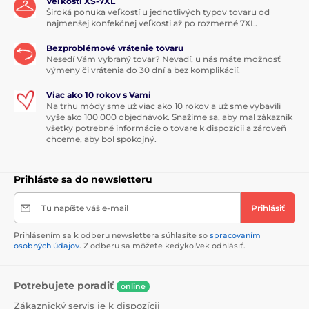
Veľkosti XS-7XL
Široká ponuka veľkostí u jednotlivých typov tovaru od
najmenšej konfekčnej veľkosti až po rozmerné 7XL.
Bezproblémové vrátenie tovaru
Nesedí Vám vybraný tovar? Nevadí, u nás máte možnosť
výmeny či vrátenia do 30 dní a bez komplikácií.
Viac ako 10 rokov s Vami
Na trhu módy sme už viac ako 10 rokov a už sme vybavili
vyše ako 100 000 objednávok. Snažíme sa, aby mal zákazník
všetky potrebné informácie o tovare k dispozícii a zároveň
chceme, aby bol spokojný.
Prihláste sa do newsletteru
Tu napíšte váš e-mail
Prihlásiť
Prihlásením sa k odberu newslettera súhlasíte so
spracovaním
osobných údajov
. Z odberu sa môžete kedykoľvek odhlásiť.
Potrebujete poradiť
online
Zákaznický servis je k dispozícii