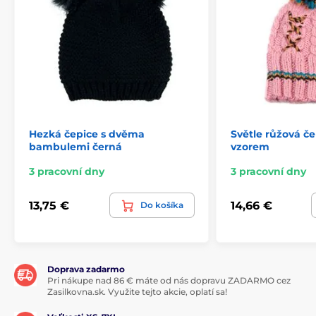
Hezká čepice s dvěma
Světle růžová č
bambulemi černá
vzorem
3 pracovní dny
3 pracovní dny
13,75 €
14,66 €
Do košíka
Doprava zadarmo
Pri nákupe nad 86 € máte od nás dopravu ZADARMO cez
Zasilkovna.sk. Využite tejto akcie, oplatí sa!