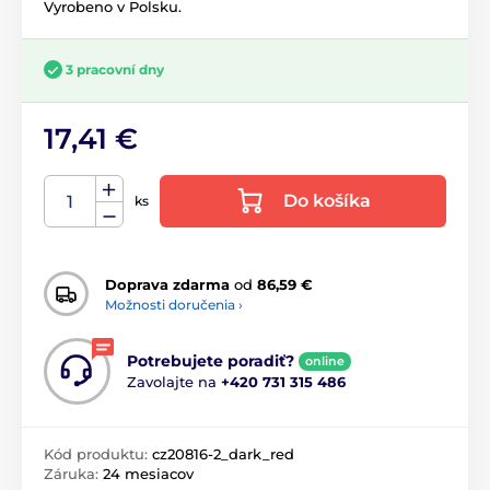
Vyrobeno v Polsku.
3 pracovní dny
17,41 €
Do košíka
ks
Doprava zdarma
od
86,59 €
Možnosti doručenia ›
Potrebujete poradiť?
online
Zavolajte na
+420 731 315 486
Kód produktu:
cz20816-2_dark_red
Záruka:
24 mesiacov