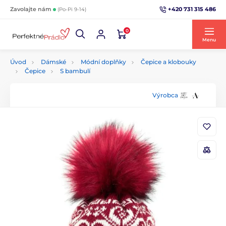
+420 731 315 486
Zavolajte nám
(Po-Pi 9-14)
0
Menu
Úvod
Dámské
Módní doplňky
Čepice a klobouky
Čepice
S bambulí
Výrobca