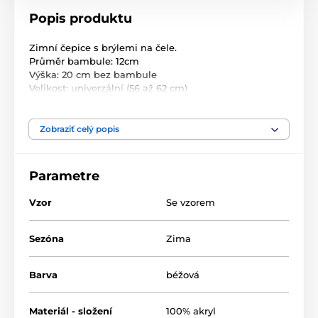
Popis produktu
Zimní čepice s brýlemi na čele.
Průměr bambule: 12cm
Výška: 20 cm bez bambule
Velikost: univerzální (56 až 62 cm)
Rozměr: 56- 62 cm
Složení: 100% akryl
Zobraziť celý popis
Parametre
Vzor
Se vzorem
Sezóna
Zima
Barva
béžová
Materiál - složení
100% akryl