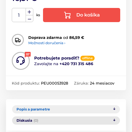
Do košíka
ks
Doprava zdarma
od
86,59 €
Možnosti doručenia ›
Potrebujete poradiť?
offline
Zavolajte na
+420 731 315 486
Kód produktu:
PEU00053928
Záruka:
24 mesiacov
Popis a parametre
Diskusia
(0)