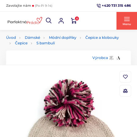
+420 731 315 486
Zavolajte nám
(Po-Pi 9-14)
0
Menu
Úvod
Dámské
Módní doplňky
Čepice a klobouky
Čepice
S bambulí
Výrobca