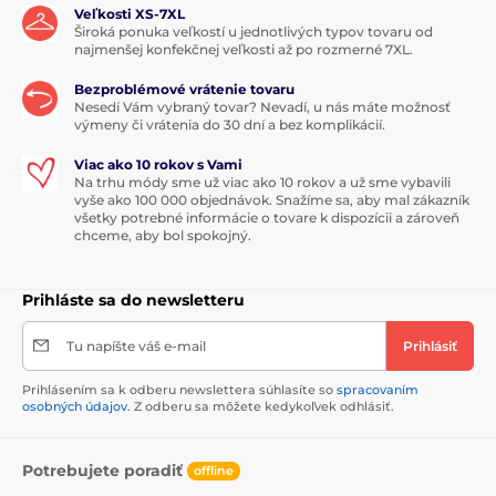
Veľkosti XS-7XL
Široká ponuka veľkostí u jednotlivých typov tovaru od
najmenšej konfekčnej veľkosti až po rozmerné 7XL.
Bezproblémové vrátenie tovaru
Nesedí Vám vybraný tovar? Nevadí, u nás máte možnosť
výmeny či vrátenia do 30 dní a bez komplikácií.
Viac ako 10 rokov s Vami
Na trhu módy sme už viac ako 10 rokov a už sme vybavili
vyše ako 100 000 objednávok. Snažíme sa, aby mal zákazník
všetky potrebné informácie o tovare k dispozícii a zároveň
chceme, aby bol spokojný.
Prihláste sa do newsletteru
Tu napíšte váš e-mail
Prihlásiť
Prihlásením sa k odberu newslettera súhlasíte so
spracovaním
osobných údajov
. Z odberu sa môžete kedykoľvek odhlásiť.
Potrebujete poradiť
offline