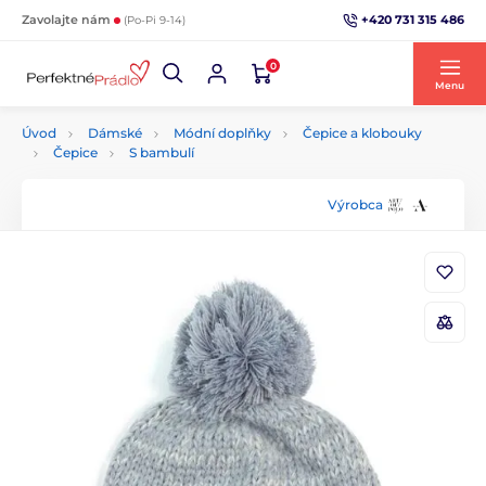
+420 731 315 486
Zavolajte nám
(Po-Pi 9-14)
0
Menu
Úvod
Dámské
Módní doplňky
Čepice a klobouky
Čepice
S bambulí
Výrobca