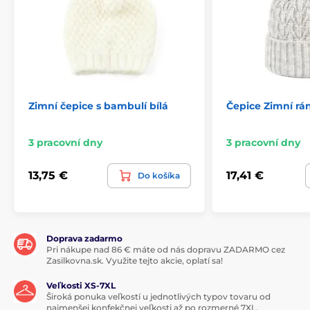
Zimní čepice s bambulí bílá
Čepice Zimní rán
3 pracovní dny
3 pracovní dny
13,75 €
17,41 €
Do košíka
Doprava zadarmo
Pri nákupe nad 86 € máte od nás dopravu ZADARMO cez
Zasilkovna.sk. Využite tejto akcie, oplatí sa!
Veľkosti XS-7XL
Široká ponuka veľkostí u jednotlivých typov tovaru od
najmenšej konfekčnej veľkosti až po rozmerné 7XL.