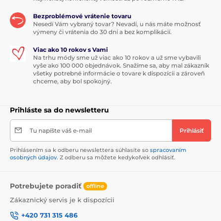
Bezproblémové vrátenie tovaru
Nesedí Vám vybraný tovar? Nevadí, u nás máte možnosť
výmeny či vrátenia do 30 dní a bez komplikácií.
Viac ako 10 rokov s Vami
Na trhu módy sme už viac ako 10 rokov a už sme vybavili
vyše ako 100 000 objednávok. Snažíme sa, aby mal zákazník
všetky potrebné informácie o tovare k dispozícii a zároveň
chceme, aby bol spokojný.
Prihláste sa do newsletteru
Tu napíšte váš e-mail
Prihlásiť
Prihlásením sa k odberu newslettera súhlasíte so
spracovaním
osobných údajov
. Z odberu sa môžete kedykoľvek odhlásiť.
Potrebujete poradiť
offline
Zákaznický servis je k dispozícii
+420 731 315 486