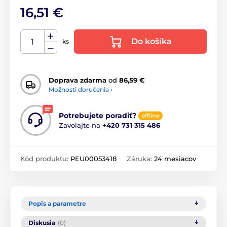
16,51 €
Do košíka
ks
Doprava zdarma
od
86,59 €
Možnosti doručenia ›
Potrebujete poradiť?
offline
Zavolajte na
+420 731 315 486
Kód produktu:
PEU00053418
Záruka:
24 mesiacov
Popis a parametre
Diskusia
(0)