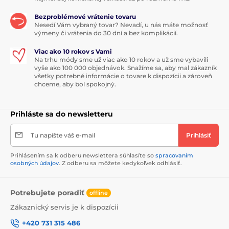
Bezproblémové vrátenie tovaru
Nesedí Vám vybraný tovar? Nevadí, u nás máte možnosť
výmeny či vrátenia do 30 dní a bez komplikácií.
Viac ako 10 rokov s Vami
Na trhu módy sme už viac ako 10 rokov a už sme vybavili
vyše ako 100 000 objednávok. Snažíme sa, aby mal zákazník
všetky potrebné informácie o tovare k dispozícii a zároveň
chceme, aby bol spokojný.
Prihláste sa do newsletteru
Tu napíšte váš e-mail
Prihlásiť
Prihlásením sa k odberu newslettera súhlasíte so
spracovaním
osobných údajov
. Z odberu sa môžete kedykoľvek odhlásiť.
Potrebujete poradiť
offline
Zákaznický servis je k dispozícii
+420 731 315 486