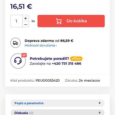
16,51 €
Do košíka
ks
Doprava zdarma
od
86,59 €
Možnosti doručenia ›
Potrebujete poradiť?
offline
Zavolajte na
+420 731 315 486
Kód produktu:
PEU00053420
Záruka:
24 mesiacov
Popis a parametre
Diskusia
(0)