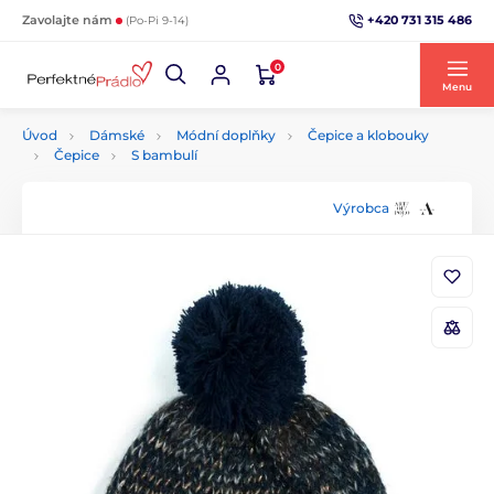
+420 731 315 486
Zavolajte nám
(Po-Pi 9-14)
0
Menu
Úvod
Dámské
Módní doplňky
Čepice a klobouky
Čepice
S bambulí
Výrobca