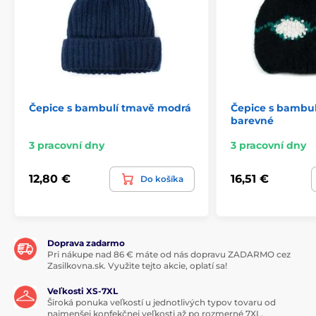
Čepice s bambulí tmavě modrá
Čepice s bambul
barevné
3 pracovní dny
3 pracovní dny
12,80 €
16,51 €
Do košíka
Doprava zadarmo
Pri nákupe nad 86 € máte od nás dopravu ZADARMO cez
Zasilkovna.sk. Využite tejto akcie, oplatí sa!
Veľkosti XS-7XL
Široká ponuka veľkostí u jednotlivých typov tovaru od
najmenšej konfekčnej veľkosti až po rozmerné 7XL.