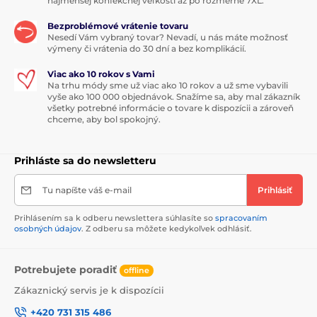
najmenšej konfekčnej veľkosti až po rozmerné 7XL.
Bezproblémové vrátenie tovaru
Nesedí Vám vybraný tovar? Nevadí, u nás máte možnosť
výmeny či vrátenia do 30 dní a bez komplikácií.
Viac ako 10 rokov s Vami
Na trhu módy sme už viac ako 10 rokov a už sme vybavili
vyše ako 100 000 objednávok. Snažíme sa, aby mal zákazník
všetky potrebné informácie o tovare k dispozícii a zároveň
chceme, aby bol spokojný.
Prihláste sa do newsletteru
Tu napíšte váš e-mail
Prihlásiť
Prihlásením sa k odberu newslettera súhlasíte so
spracovaním
osobných údajov
. Z odberu sa môžete kedykoľvek odhlásiť.
Potrebujete poradiť
offline
Zákaznický servis je k dispozícii
+420 731 315 486