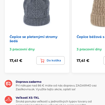
Čepice se pletenými stromy
Čepice béžová s
šedá
3 pracovní dny
3 pracovní dny
17,41 €
17,41 €
Do košíka
Doprava zadarmo
Pri nákupe nad 86 € máte od nás dopravu ZADARMO cez
Zasilkovna.sk. Využite tejto akcie, oplatí sa!
Veľkosti XS-7XL
Široká ponuka veľkostí u jednotlivých typov tovaru od