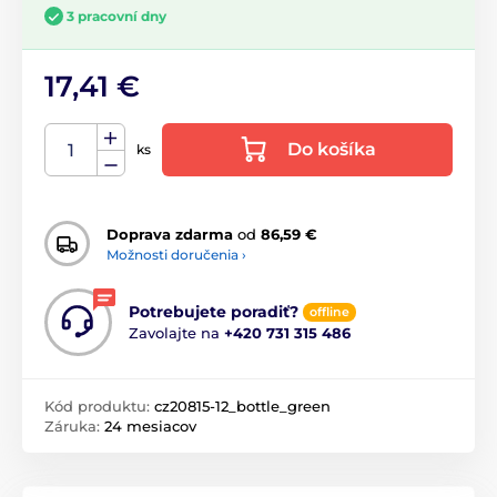
3 pracovní dny
17,41 €
Do košíka
ks
Doprava zdarma
od
86,59 €
Možnosti doručenia ›
Potrebujete poradiť?
offline
Zavolajte na
+420 731 315 486
Kód produktu:
cz20815-12_bottle_green
Záruka:
24 mesiacov