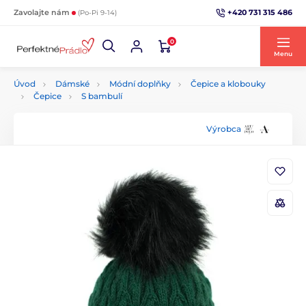
+420 731 315 486
Zavolajte nám
(Po-Pi 9-14)
0
Menu
Úvod
Dámské
Módní doplňky
Čepice a klobouky
Čepice
S bambulí
Výrobca