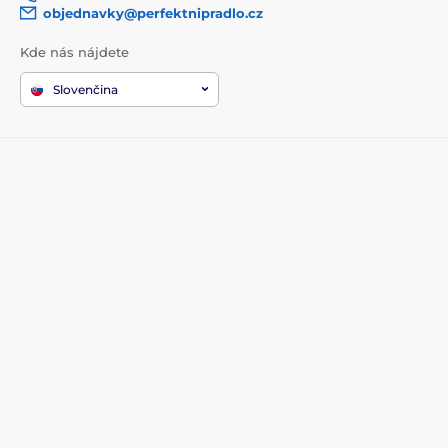
objednavky@perfektnipradlo.cz
Kde nás nájdete
Slovenčina
Zákaznícky servis
Informácie
Všetko o nákupe
O nás
Doprava a platba
Kontakt
Najčastejšie otázky
Kariéra
Symboly pranie a sušenie
Obchodné podmienky
Píšu o nás
Ochrana osobných údajov
Odstúpenie od zmluvy
Bezpečná platba kartou