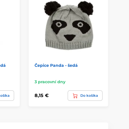
edá
Čepice Panda - šedá
Rů
ba
3 pracovní dny
Sk
8,15 €
26
ošíka
Do košíka