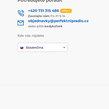
Potrebujete poradiť
+420 731 315 486
offline
Zavolajte nám
Po-Pi 9-14
objednavky@perfektnipradlo.cz
alebo píšte
kedykoľvek
Kde nás nájdete
Slovenčina