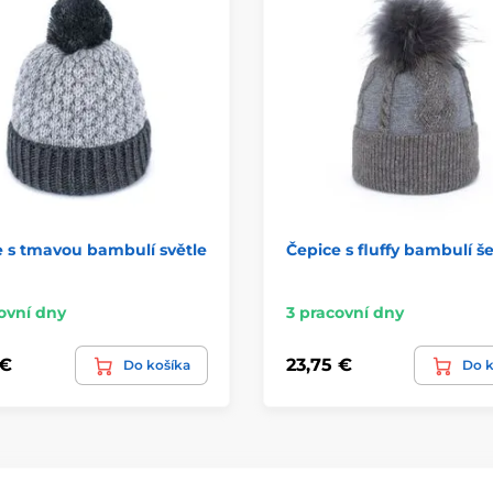
 s tmavou bambulí světle
Čepice s fluffy bambulí š
ovní dny
3 pracovní dny
 €
23,75 €
Do košíka
Do k