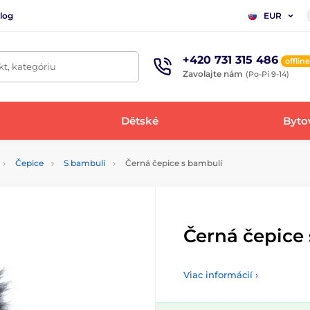
log
EUR
+420 731 315 486
offline
t, kategóriu
Zavolajte nám
(Po-Pi 9-14)
Dětské
Bytov
Čepice
S bambulí
Černá čepice s bambulí
Černá čepice
Viac informácií ›