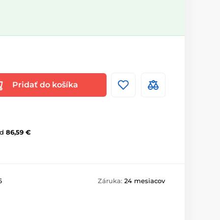
Pridať do košíka
d
86,59 €
6
Záruka:
24 mesiacov