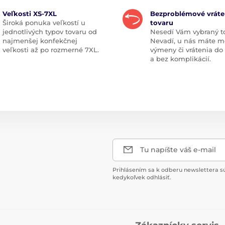
Veľkosti XS-7XL
Bezproblémové vráte
Široká ponuka veľkostí u
tovaru
jednotlivých typov tovaru od
Nesedí Vám vybraný t
najmenšej konfekčnej
Nevadí, u nás máte m
veľkosti až po rozmerné 7XL.
výmeny či vrátenia do
a bez komplikácií.
Tu napíšte váš e-mail
Prihlásením sa k odberu newslettera s
kedykoľvek odhlásiť.