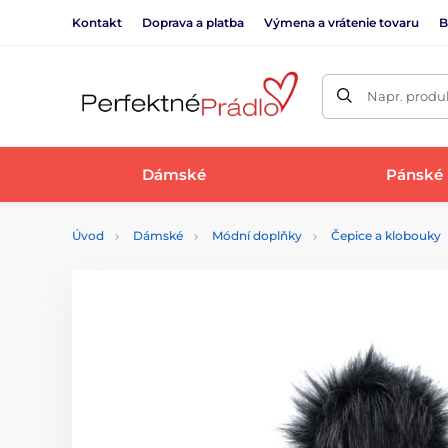
Kontakt
Doprava a platba
Výmena a vrátenie tovaru
B
Napr. produk
Dámské
Pánské
Úvod
Dámské
Módní doplňky
Čepice a klobouky