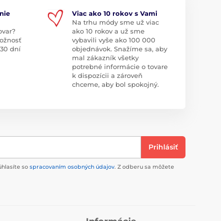
nie
Viac ako 10 rokov s Vami
Na trhu módy sme už viac
ovar?
ako 10 rokov a už sme
ožnosť
vybavili vyše ako 100 000
 30 dní
objednávok. Snažíme sa, aby
mal zákazník všetky
potrebné informácie o tovare
k dispozícii a zároveň
chceme, aby bol spokojný.
Prihlásiť
úhlasíte so
spracovaním osobných údajov
. Z odberu sa môžete