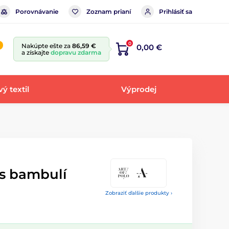
Porovnávanie
Zoznam prianí
Prihlásiť sa
0
Nakúpte ešte za
86,59 €
0,00 €
a získajte
dopravu zdarma
ý textil
Výprodej
 s bambulí
Zobraziť ďalšie produkty ›