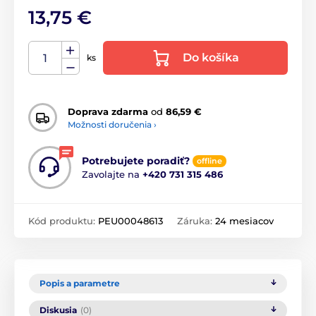
13,75 €
Do košíka
ks
Doprava zdarma
od
86,59 €
Možnosti doručenia ›
Potrebujete poradiť?
offline
Zavolajte na
+420 731 315 486
Kód produktu:
PEU00048613
Záruka:
24 mesiacov
Popis a parametre
Diskusia
(0)