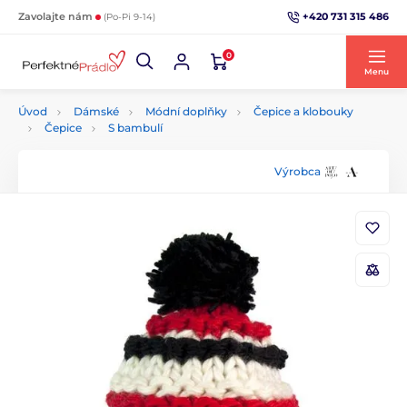
+420 731 315 486
Zavolajte nám
(Po-Pi 9-14)
0
Menu
Úvod
Dámské
Módní doplňky
Čepice a klobouky
Čepice
S bambulí
Výrobca