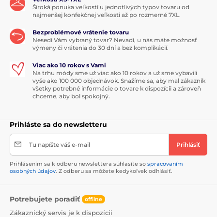
Široká ponuka veľkostí u jednotlivých typov tovaru od
najmenšej konfekčnej veľkosti až po rozmerné 7XL.
Bezproblémové vrátenie tovaru
Nesedí Vám vybraný tovar? Nevadí, u nás máte možnosť
výmeny či vrátenia do 30 dní a bez komplikácií.
Viac ako 10 rokov s Vami
Na trhu módy sme už viac ako 10 rokov a už sme vybavili
vyše ako 100 000 objednávok. Snažíme sa, aby mal zákazník
všetky potrebné informácie o tovare k dispozícii a zároveň
chceme, aby bol spokojný.
Prihláste sa do newsletteru
Tu napíšte váš e-mail
Prihlásiť
Prihlásením sa k odberu newslettera súhlasíte so
spracovaním
osobných údajov
. Z odberu sa môžete kedykoľvek odhlásiť.
Potrebujete poradiť
offline
Zákaznický servis je k dispozícii