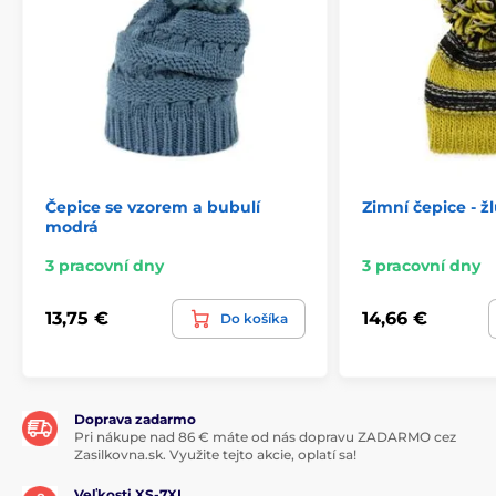
Čepice se vzorem a bubulí
Zimní čepice - ž
modrá
3 pracovní dny
3 pracovní dny
13,75 €
14,66 €
Do košíka
Doprava zadarmo
Pri nákupe nad 86 € máte od nás dopravu ZADARMO cez
Zasilkovna.sk. Využite tejto akcie, oplatí sa!
Veľkosti XS-7XL