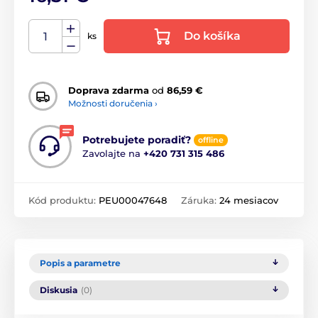
Do košíka
ks
Doprava zdarma
od
86,59 €
Možnosti doručenia ›
Potrebujete poradiť?
offline
Zavolajte na
+420 731 315 486
Kód produktu:
PEU00047648
Záruka:
24 mesiacov
Popis a parametre
Diskusia
(0)