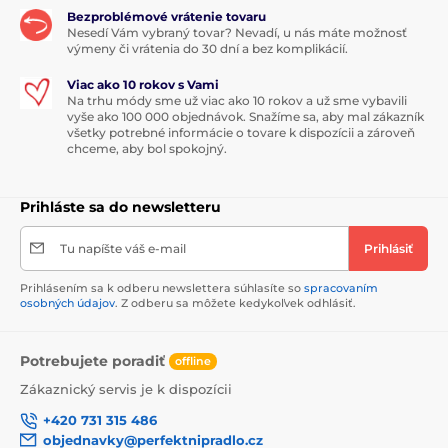
Bezproblémové vrátenie tovaru
Nesedí Vám vybraný tovar? Nevadí, u nás máte možnosť
výmeny či vrátenia do 30 dní a bez komplikácií.
Viac ako 10 rokov s Vami
Na trhu módy sme už viac ako 10 rokov a už sme vybavili
vyše ako 100 000 objednávok. Snažíme sa, aby mal zákazník
všetky potrebné informácie o tovare k dispozícii a zároveň
chceme, aby bol spokojný.
Prihláste sa do newsletteru
Tu napíšte váš e-mail
Prihlásiť
Prihlásením sa k odberu newslettera súhlasíte so
spracovaním
osobných údajov
. Z odberu sa môžete kedykoľvek odhlásiť.
Potrebujete poradiť
offline
Zákaznický servis je k dispozícii
+420 731 315 486
objednavky@perfektnipradlo.cz