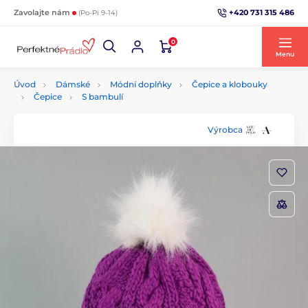
+420 731 315 486
Zavolajte nám
(Po-Pi 9-14)
0
Menu
Úvod
Dámské
Módní doplňky
Čepice a klobouky
Čepice
S bambulí
Výrobca