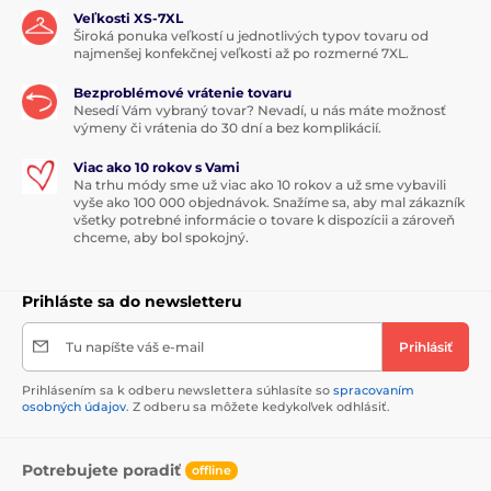
Veľkosti XS-7XL
Široká ponuka veľkostí u jednotlivých typov tovaru od
najmenšej konfekčnej veľkosti až po rozmerné 7XL.
Bezproblémové vrátenie tovaru
Nesedí Vám vybraný tovar? Nevadí, u nás máte možnosť
výmeny či vrátenia do 30 dní a bez komplikácií.
Viac ako 10 rokov s Vami
Na trhu módy sme už viac ako 10 rokov a už sme vybavili
vyše ako 100 000 objednávok. Snažíme sa, aby mal zákazník
všetky potrebné informácie o tovare k dispozícii a zároveň
chceme, aby bol spokojný.
Prihláste sa do newsletteru
Tu napíšte váš e-mail
Prihlásiť
Prihlásením sa k odberu newslettera súhlasíte so
spracovaním
osobných údajov
. Z odberu sa môžete kedykoľvek odhlásiť.
Potrebujete poradiť
offline