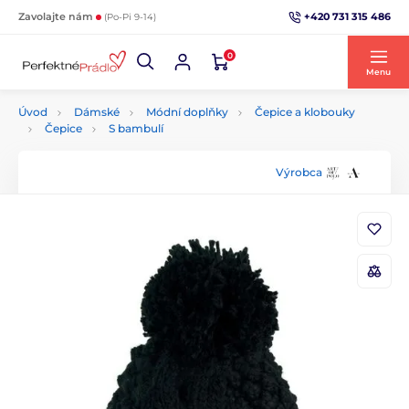
+420 731 315 486
Zavolajte nám
(Po-Pi 9-14)
0
Menu
Úvod
Dámské
Módní doplňky
Čepice a klobouky
Čepice
S bambulí
Výrobca