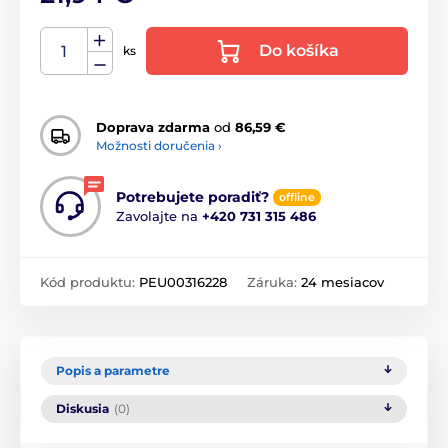
Do košíka
ks
Doprava zdarma
od
86,59 €
Možnosti doručenia ›
Potrebujete poradiť?
offline
Zavolajte na
+420 731 315 486
Kód produktu:
PEU00316228
Záruka:
24 mesiacov
Popis a parametre
Diskusia
(0)