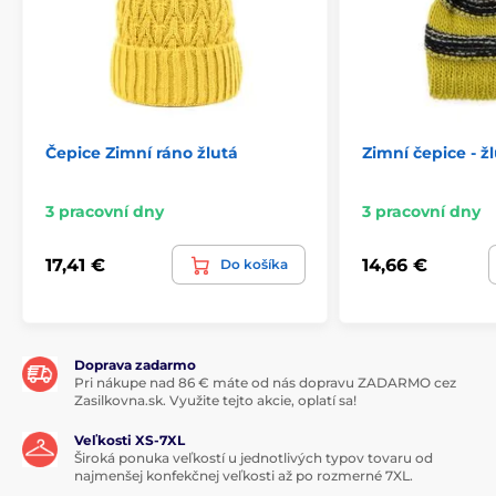
Čepice Zimní ráno žlutá
Zimní čepice - ž
3 pracovní dny
3 pracovní dny
17,41 €
14,66 €
Do košíka
Doprava zadarmo
Pri nákupe nad 86 € máte od nás dopravu ZADARMO cez
Zasilkovna.sk. Využite tejto akcie, oplatí sa!
Veľkosti XS-7XL
Široká ponuka veľkostí u jednotlivých typov tovaru od
najmenšej konfekčnej veľkosti až po rozmerné 7XL.