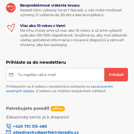
Bezproblémové vrátenie tovaru
Nesedí Vám vybraný tovar? Nevadí, u nás máte možnosť
výmeny či vrátenia do 30 dní a bez komplikácií.
Viac ako 10 rokov s Vami
Na trhu módy sme už viac ako 10 rokov a už sme vybavili
vyše ako 100 000 objednávok. Snažíme sa, aby mal zákazník
všetky potrebné informácie o tovare k dispozícii a zároveň
chceme, aby bol spokojný.
Prihláste sa do newsletteru
Tu napíšte váš e-mail
Prihlásiť
Prihlásením sa k odberu newslettera súhlasíte so
spracovaním
osobných údajov
. Z odberu sa môžete kedykoľvek odhlásiť.
Potrebujete poradiť
offline
Zákaznický servis je k dispozícii
+420 731 315 486
objednavky@perfektnipradlo.cz