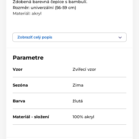
Zdobená barevná čepice s bambulí.
Rozměr: univerzální (56-59 cm)
Materiál: akryl
Rozměr: 56-59 cm
Složení: 100% akryl
Zobraziť celý popis
Parametre
Vzor
Zvířecí vzor
Sezóna
Zima
Barva
žlutá
Materiál - složení
100% akryl