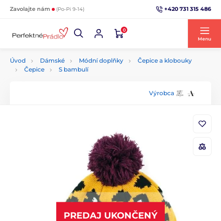
+420 731 315 486
Zavolajte nám
(Po-Pi 9-14)
0
Menu
Úvod
Dámské
Módní doplňky
Čepice a klobouky
Čepice
S bambulí
Výrobca
PREDAJ UKONČENÝ