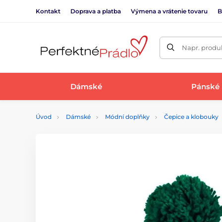
Kontakt
Doprava a platba
Výmena a vrátenie tovaru
B
Napr. produk
Dámské
Pánské
Úvod
Dámské
Módní doplňky
Čepice a klobouky