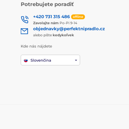
Potrebujete poradiť
+420 731 315 486
offline
Zavolajte nám
Po-Pi 9-14
objednavky@perfektnipradlo.cz
alebo píšte
kedykoľvek
Kde nás nájdete
Slovenčina