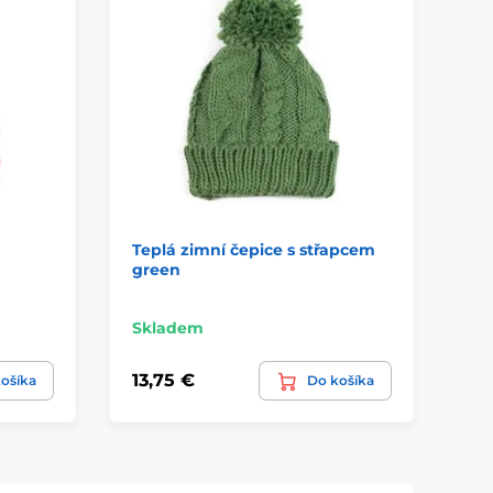
Teplá zimní čepice s střapcem
Si
green
s 
Skladem
3 
13,75 €
14
ošíka
Do košíka