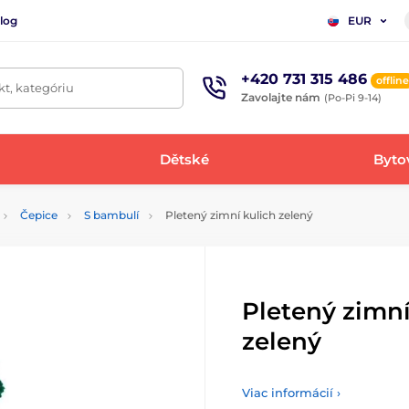
log
EUR
+420 731 315 486
offline
t, kategóriu
Zavolajte nám
(Po-Pi 9-14)
Dětské
Bytov
Čepice
S bambulí
Pletený zimní kulich zelený
Pletený zimní
zelený
Viac informácií ›