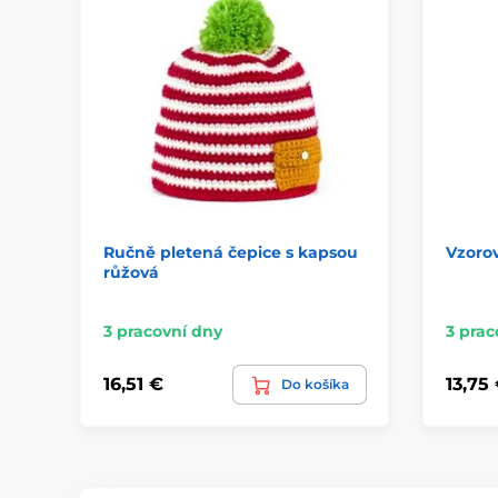
Ručně pletená čepice s kapsou
Vzoro
růžová
3 pracovní dny
3 prac
16,51 €
13,75
Do košíka