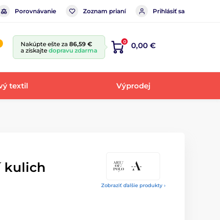
Porovnávanie
Zoznam prianí
Prihlásiť sa
0
Nakúpte ešte za
86,59 €
0,00 €
a získajte
dopravu zdarma
ý textil
Výprodej
 kulich
Zobraziť ďalšie produkty ›