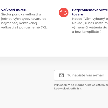
Veľkosti XS-7XL
Bezproblémové vráte
Široká ponuka veľkostí u
tovaru
jednotlivých typov tovaru od
Nesedí Vám vybraný t
najmenšej konfekčnej
Nevadí, u nás máte m
veľkosti až po rozmerné 7XL.
výmeny či vrátenia do
a bez komplikácií.
Tu napíšte váš e-mail
Prihlásením sa k odberu newslettera s
kedykoľvek odhlásiť.