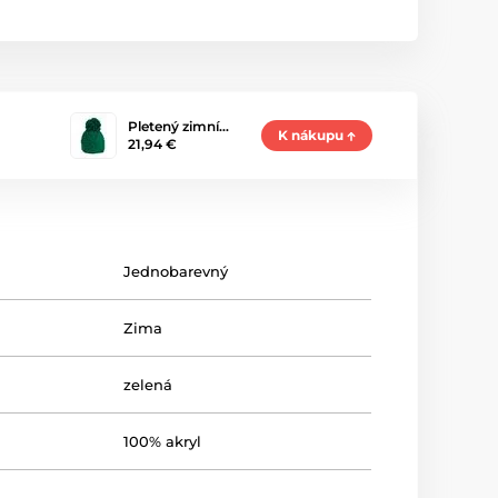
Pletený zimní…
K nákupu
21,94 €
Jednobarevný
Zima
zelená
100% akryl