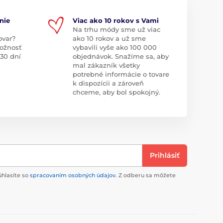
nie
Viac ako 10 rokov s Vami
Na trhu módy sme už viac
ovar?
ako 10 rokov a už sme
ožnosť
vybavili vyše ako 100 000
 30 dní
objednávok. Snažíme sa, aby
mal zákazník všetky
potrebné informácie o tovare
k dispozícii a zároveň
chceme, aby bol spokojný.
Prihlásiť
úhlasíte so
spracovaním osobných údajov
. Z odberu sa môžete