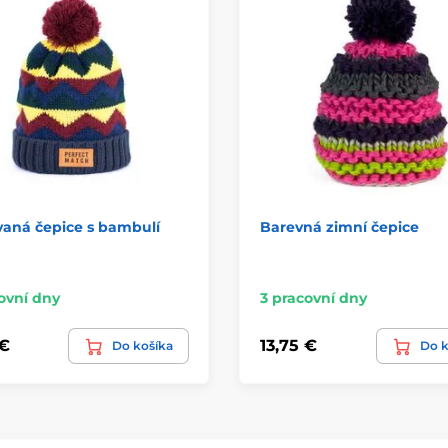
vaná čepice s bambulí
Barevná zimní čepice
ovní dny
3 pracovní dny
 €
13,75 €
Do košíka
Do k