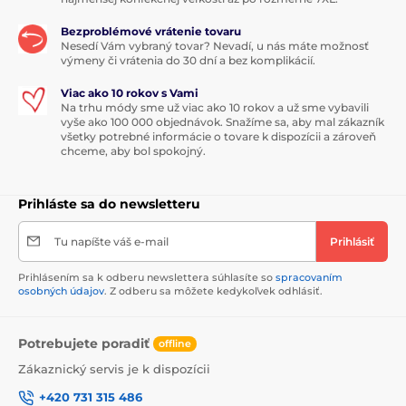
Bezproblémové vrátenie tovaru
Nesedí Vám vybraný tovar? Nevadí, u nás máte možnosť
výmeny či vrátenia do 30 dní a bez komplikácií.
Viac ako 10 rokov s Vami
Na trhu módy sme už viac ako 10 rokov a už sme vybavili
vyše ako 100 000 objednávok. Snažíme sa, aby mal zákazník
všetky potrebné informácie o tovare k dispozícii a zároveň
chceme, aby bol spokojný.
Prihláste sa do newsletteru
Tu napíšte váš e-mail
Prihlásiť
Prihlásením sa k odberu newslettera súhlasíte so
spracovaním
osobných údajov
. Z odberu sa môžete kedykoľvek odhlásiť.
Potrebujete poradiť
offline
Zákaznický servis je k dispozícii
+420 731 315 486