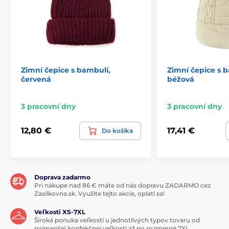
Zimní čepice s bambulí,
Zimní čepice s b
červená
béžová
3 pracovní dny
3 pracovní dny
12,80 €
17,41 €
Do košíka
Doprava zadarmo
Pri nákupe nad 86 € máte od nás dopravu ZADARMO cez
Zasilkovna.sk. Využite tejto akcie, oplatí sa!
Veľkosti XS-7XL
Široká ponuka veľkostí u jednotlivých typov tovaru od
najmenšej konfekčnej veľkosti až po rozmerné 7XL.