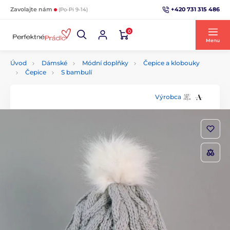
+420 731 315 486
Zavolajte nám
(Po-Pi 9-14)
0
Menu
Úvod
Dámské
Módní doplňky
Čepice a klobouky
Čepice
S bambulí
Výrobca