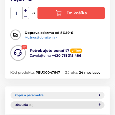
Do košíka
ks
Doprava zdarma
od
86,59 €
Možnosti doručenia ›
Potrebujete poradiť?
offline
Zavolajte na
+420 731 315 486
Kód produktu:
PEU00047647
Záruka:
24 mesiacov
Popis a parametre
Diskusia
(0)