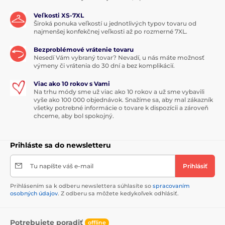
Veľkosti XS-7XL
Široká ponuka veľkostí u jednotlivých typov tovaru od
najmenšej konfekčnej veľkosti až po rozmerné 7XL.
Bezproblémové vrátenie tovaru
Nesedí Vám vybraný tovar? Nevadí, u nás máte možnosť
výmeny či vrátenia do 30 dní a bez komplikácií.
Viac ako 10 rokov s Vami
Na trhu módy sme už viac ako 10 rokov a už sme vybavili
vyše ako 100 000 objednávok. Snažíme sa, aby mal zákazník
všetky potrebné informácie o tovare k dispozícii a zároveň
chceme, aby bol spokojný.
Prihláste sa do newsletteru
Tu napíšte váš e-mail
Prihlásiť
Prihlásením sa k odberu newslettera súhlasíte so
spracovaním
osobných údajov
. Z odberu sa môžete kedykoľvek odhlásiť.
Potrebujete poradiť
offline