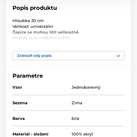
Popis produktu
Hloubka 20 cm
Velikost: univerzální
Čepice se mohou lišit velikostně.
protože jsou vyráběny ručně.
Velikost: univerzální
Složení: 100% akryl
Zobraziť celý popis
Parametre
Vzor
Jednobarevný
Sezóna
Zima
Barva
bílá
Materiál - složení
100% akryl