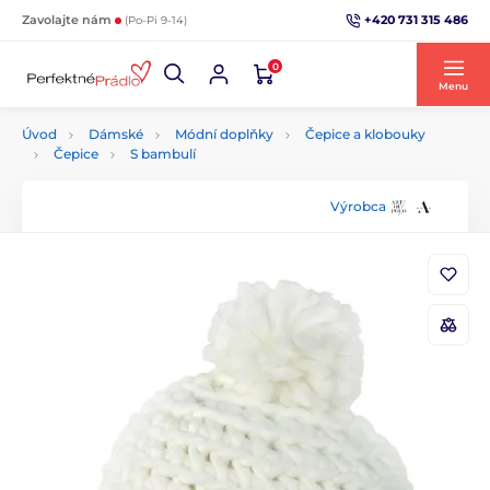
+420 731 315 486
Zavolajte nám
(Po-Pi 9-14)
0
Menu
Úvod
Dámské
Módní doplňky
Čepice a klobouky
Čepice
S bambulí
Výrobca