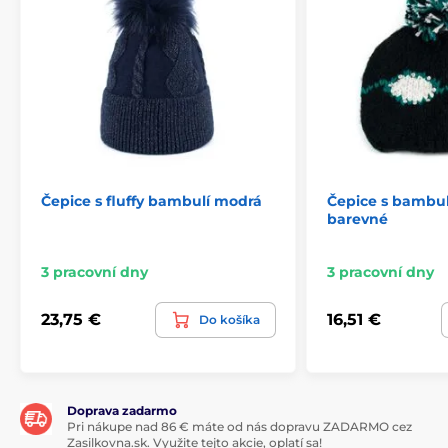
Čepice s fluffy bambulí modrá
Čepice s bambul
barevné
3 pracovní dny
3 pracovní dny
23,75 €
16,51 €
Do košíka
Doprava zadarmo
Pri nákupe nad 86 € máte od nás dopravu ZADARMO cez
Zasilkovna.sk. Využite tejto akcie, oplatí sa!