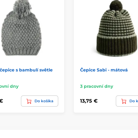
čepice s bambulí světle
Čepice Sabi - mátová
ovní dny
3 pracovní dny
 €
13,75 €
Do košíka
Do k