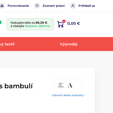
Porovnávanie
Zoznam prianí
Prihlásiť sa
0
Nakúpte ešte za
86,59 €
0,00 €
a získajte
dopravu zdarma
ý textil
Výprodej
 s bambulí
Zobraziť ďalšie produkty ›