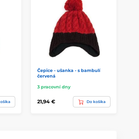
Čepice - ušanka - s bambulí
Če
červená
3 pracovní dny
3 
21,94 €
12
ošíka
Do košíka