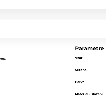
Parametre
Vzor
imu.
Sezóna
Barva
Materiál - složení