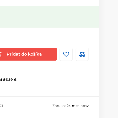
Pridať do košíka
d
86,59 €
41
Záruka:
24 mesiacov