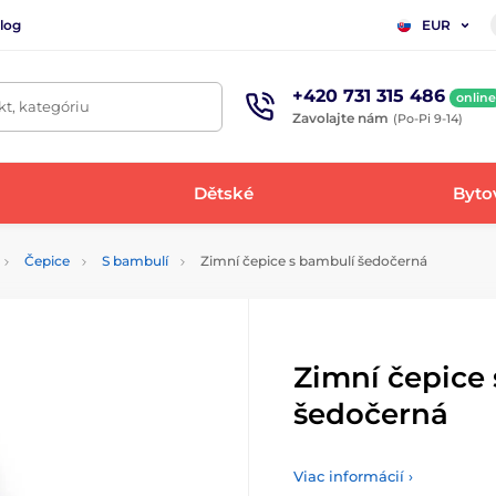
log
EUR
+420 731 315 486
online
t, kategóriu
Zavolajte nám
(Po-Pi 9-14)
Dětské
Bytov
Čepice
S bambulí
Zimní čepice s bambulí šedočerná
Zimní čepice
šedočerná
Viac informácií ›