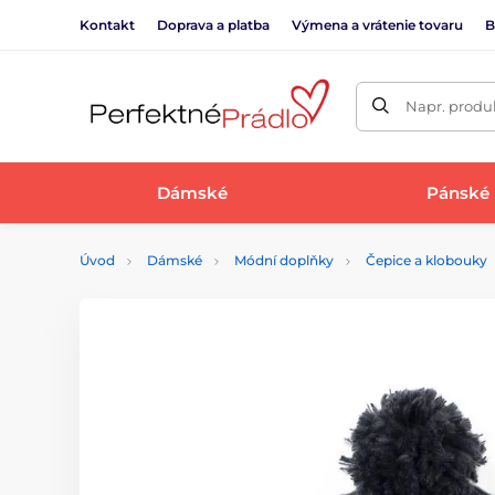
Kontakt
Doprava a platba
Výmena a vrátenie tovaru
B
Napr. produk
Dámské
Pánské
Úvod
Dámské
Módní doplňky
Čepice a klobouky