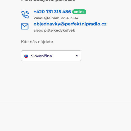
+420 731 315 486
online
Zavolajte nám
Po-Pi 9-14
objednavky@perfektnipradlo.cz
alebo píšte
kedykoľvek
Kde nás nájdete
Slovenčina