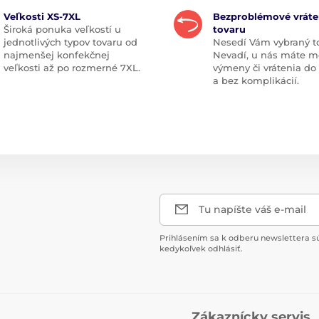
Veľkosti XS-7XL
Bezproblémové vráte
Široká ponuka veľkostí u
tovaru
jednotlivých typov tovaru od
Nesedí Vám vybraný t
najmenšej konfekčnej
Nevadí, u nás máte m
veľkosti až po rozmerné 7XL.
výmeny či vrátenia do
a bez komplikácií.
Tu napíšte váš e-mail
Prihlásením sa k odberu newslettera s
kedykoľvek odhlásiť.
Zákaznícky servis