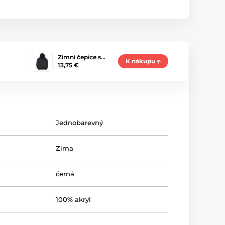
Zimní čepice s…
K nákupu
13,75 €
Jednobarevný
Zima
černá
100% akryl