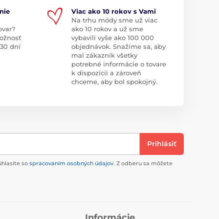
nie
Viac ako 10 rokov s Vami
Na trhu módy sme už viac
ovar?
ako 10 rokov a už sme
ožnosť
vybavili vyše ako 100 000
 30 dní
objednávok. Snažíme sa, aby
mal zákazník všetky
potrebné informácie o tovare
k dispozícii a zároveň
chceme, aby bol spokojný.
Prihlásiť
úhlasíte so
spracovaním osobných údajov
. Z odberu sa môžete
Informácie