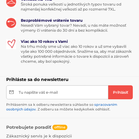
Široká ponuka veľkostí u jednotlivých typov tovaru od
najmenšej konfekčnej veľkosti až po rozmerné 7XL.
Bezproblémové vrátenie tovaru
Nesedí Vám vybraný tovar? Nevadí, u nás máte možnosť
výmeny či vrátenia do 30 dní a bez komplikácií.
Viac ako 10 rokov s Vami
Na trhu módy sme už viac ako 10 rokov a už sme vybavili
vyše ako 100 000 objednávok. Snažíme sa, aby mal zákazník
všetky potrebné informácie o tovare k dispozícii a zároveň
chceme, aby bol spokojný.
Prihláste sa do newsletteru
Tu napíšte váš e-mail
Prihlásiť
Prihlásením sa k odberu newslettera súhlasíte so
spracovaním
osobných údajov
. Z odberu sa môžete kedykoľvek odhlásiť.
Potrebujete poradiť
offline
Zákaznický servis je k dispozícii