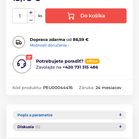
Do košíka
ks
Doprava zdarma
od
86,59 €
Možnosti doručenia ›
Potrebujete poradiť?
offline
Zavolajte na
+420 731 315 486
Kód produktu:
PEU00044416
Záruka:
24 mesiacov
Popis a parametre
Diskusia
(0)