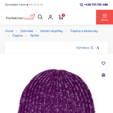
+420 731 315 486
Zavolajte nám
(Po-Pi 9-14)
0
Menu
Úvod
Dámské
Módní doplňky
Čepice a klobouky
Čepice
Tenké
Výrobca